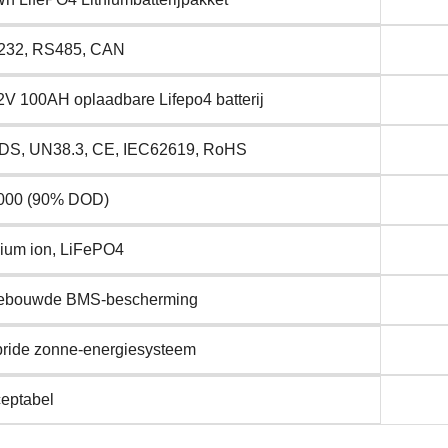
232, RS485, CAN
2V 100AH oplaadbare Lifepo4 batterij
S, UN38.3, CE, IEC62619, RoHS
000 (90% DOD)
hium ion, LiFePO4
ebouwde BMS-bescherming
ride zonne-energiesysteem
eptabel