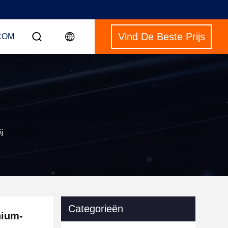
Vind De Beste Prijs
COM
j
Categorieën
hium-