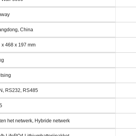
nway
ngdong, China
 x 468 x 197 mm
kg
itsing
N, RS232, RS485
5
ten het netwerk, Hybride netwerk
h LifePO4 Lithiumbatterijpakket