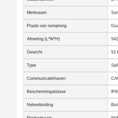
Merknaam
Su
Plaats van oorsprong
Gua
Afmeting (L*W*H)
542
Gewicht
52 
Type
Spl
Communicatiehaven
CA
Beschermingsklasse
IP6
Netverbinding
Bui
Productnaam
5kW