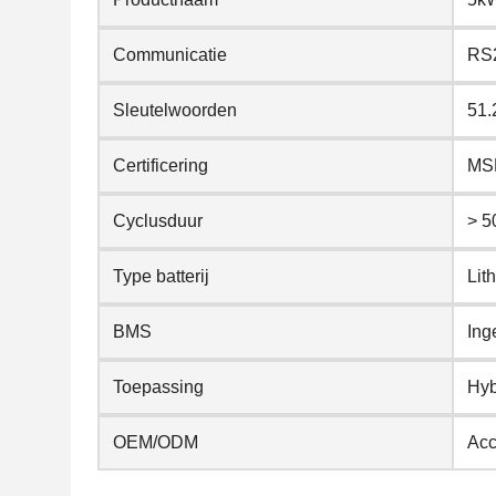
Communicatie
RS
Sleutelwoorden
51.
Certificering
MSD
Cyclusduur
> 5
Type batterij
Lit
BMS
Ing
Toepassing
Hyb
OEM/ODM
Acc