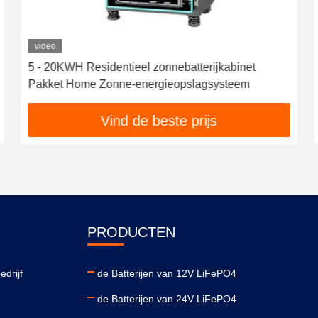
video
5 - 20KWH Residentieel zonnebatterijkabinet
Pakket Home Zonne-energieopslagsysteem
Vind de beste prijs
PRODUCTEN
edrijf
de Batterijen van 12V LiFePO4
de Batterijen van 24V LiFePO4