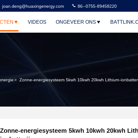
joan.deng@huaxingenergy.com
86--0755-89458220
CTEN
VIDEOS
ONGEVEER ONS
BATTLINK.
energie
>
Zonne-energiesysteem 5kwh 10kwh 20kwh Lithium-ionbatteri
Zonne-energiesysteem 5kwh 10kwh 20kwh Lit