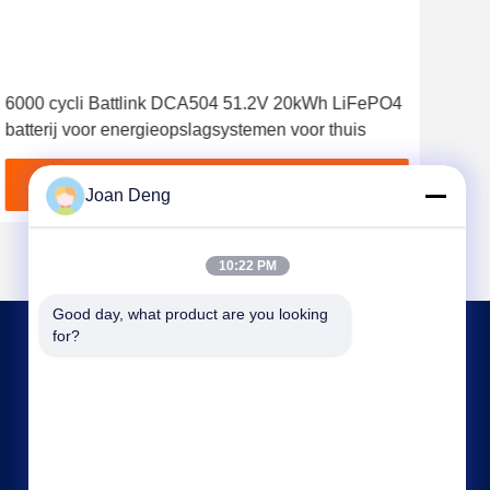
vid
6000 cycli Battlink DCA504 51.2V 20kWh LiFePO4
LFP 
batterij voor energieopslagsystemen voor thuis
ene
Vind de beste prijs
Joan Deng
10:22 PM
Good day, what product are you looking 
for?
NEEM CONTACT MET ONS OP
joan.deng@huaxingenergy.com
86--0755-89458220