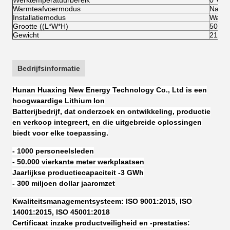
Werktemperatuurbereik
0°C-5
Warmteafvoermodus
Natuur
Installatiemodus
Wand
Grootte ((L*W*H)
503*6
Gewicht
21 kg
Bedrijfsinformatie
Hunan Huaxing New Energy Technology Co., Ltd is een
hoogwaardige Lithium Ion
Batterijbedrijf, dat onderzoek en ontwikkeling, productie
en verkoop integreert, en die uitgebreide oplossingen
biedt voor elke toepassing.
- 1000 personeelsleden
- 50.000 vierkante meter werkplaatsen
Jaarlijkse productiecapaciteit -3 GWh
- 300 miljoen dollar jaaromzet
Kwaliteitsmanagementsysteem: ISO 9001:2015, ISO
14001:2015, ISO 45001:2018
Certificaat inzake productveiligheid en -prestaties: