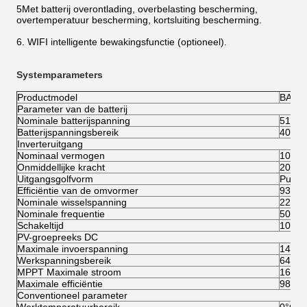
5Met batterij overontlading, overbelasting bescherming,
overtemperatuur bescherming, kortsluiting bescherming.
6. WIFI intelligente bewakingsfunctie (optioneel).
Systemparameters
Productmodel
BATT-
Parameter van de batterij
Nominale batterijspanning
51.2V
Batterijspanningsbereik
40Vdc
Inverteruitgang
Nominaal vermogen
10 kW
Onmiddellijke kracht
20 kV
Uitgangsgolfvorm
Pure s
Efficiëntie van de omvormer
93%
Nominale wisselspanning
220V/
Nominale frequentie
50 Hz
Schakeltijd
10 ms
PV-groepreeks DC
Maximale invoerspanning
145Vd
Werkspanningsbereik
64-14
MPPT Maximale stroom
160A
Maximale efficiëntie
98%
Conventioneel parameter