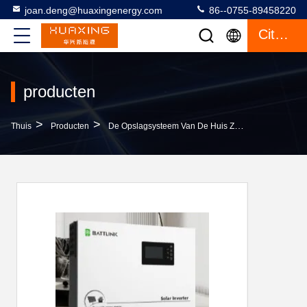
joan.deng@huaxingenergy.com
86--0755-89458220
Citaat
producten
>
>
>
Thuis
Producten
De Opslagsysteem Van De Huis Zonne-Energie