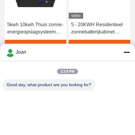
video
5kwh 10kwh Thuis zonne-
5 - 20KWH Residentieel
energieopslagsysteem
zonnebatterijkabinet
MPPT-controller Hybride
Pakket Home Zonne-
aan-uit-netomvormer
energieopslagsysteem
Vind de beste prijs
Vind de beste prijs
Joan
2:14 PM
Good day, what product are you looking for?
SHENZHEN HUAXING NEW ENERGY
TECHNOLOGY CO.,LTD
joan.deng@huaxingenergy.com
86--0755-89458220