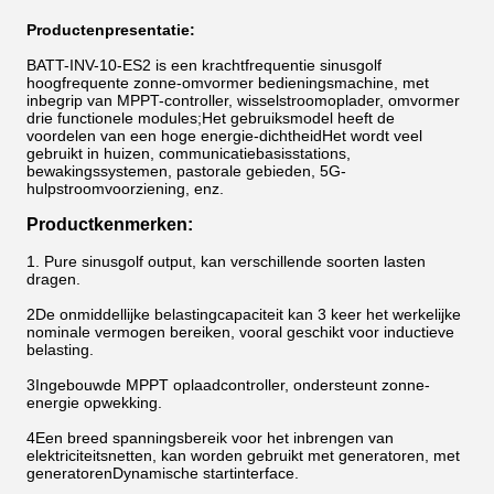
Producten
presentatie
:
BATT-INV-10-ES2 is een krachtfrequentie sinusgolf
hoogfrequente zonne-omvormer bedieningsmachine, met
inbegrip van MPPT-controller, wisselstroomoplader, omvormer
drie functionele modules;Het gebruiksmodel heeft de
voordelen van een hoge energie-dichtheidHet wordt veel
gebruikt in huizen, communicatiebasisstations,
bewakingssystemen, pastorale gebieden, 5G-
hulpstroomvoorziening, enz.
Productkenmerken
:
1. Pure sinusgolf output, kan verschillende soorten lasten
dragen.
2De onmiddellijke belastingcapaciteit kan 3 keer het werkelijke
nominale vermogen bereiken, vooral geschikt voor inductieve
belasting.
3Ingebouwde MPPT oplaadcontroller, ondersteunt zonne-
energie opwekking.
4Een breed spanningsbereik voor het inbrengen van
elektriciteitsnetten, kan worden gebruikt met generatoren, met
generatorenDynamische startinterface.