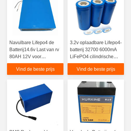
Navulbare Lifepo4 de
3.2v oplaadbare Lifepo4-
Batterij14.6v Last van rv
batterij 32700 6000mA
80AH 12V voor
LiFePO4 cilindrische
Straatlantaarn
cellen
Vind de beste prijs
Vind de beste prijs