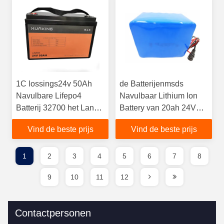
1C lossings24v 50Ah
de Batterijenmsds
Navulbare Lifepo4
Navulbaar Lithium Ion
Batterij 32700 het Lange
Battery van 20ah 24V
Cyclusleven
LiFePO4
Vind de beste prijs
Vind de beste prijs
1
2
3
4
5
6
7
8
9
10
11
12
Contactpersonen