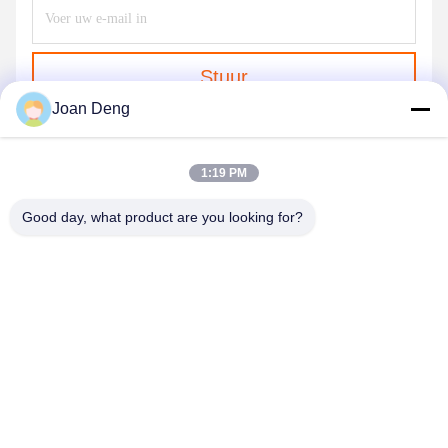
Stuur
Joan Deng
1:19 PM
Good day, what product are you looking for?
SHENZHEN HUAXING NEW ENERGY
TECHNOLOGY CO.,LTD
joan.deng@huaxingenergy.com
86--0755-89458220
No.18 Shijing Mingcheng Road, Pingshan District, Shenzhen
City, Guangdong Province, China;