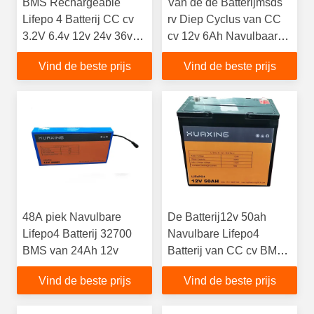
BMS Rechargeable
Van de de Batterijmsds
Lifepo 4 Batterij CC cv
rv Diep Cyclus van CC
3.2V 6.4v 12v 24v 36v
cv 12v 6Ah Navulbaar
48v
Lifepo4 de Batterijpak
Vind de beste prijs
Vind de beste prijs
48A piek Navulbare
De Batterij12v 50ah
Lifepo4 Batterij 32700
Navulbare Lifepo4
BMS van 24Ah 12v
Batterij van CC cv BMS
Deep Cycle Lithium
Vind de beste prijs
Vind de beste prijs