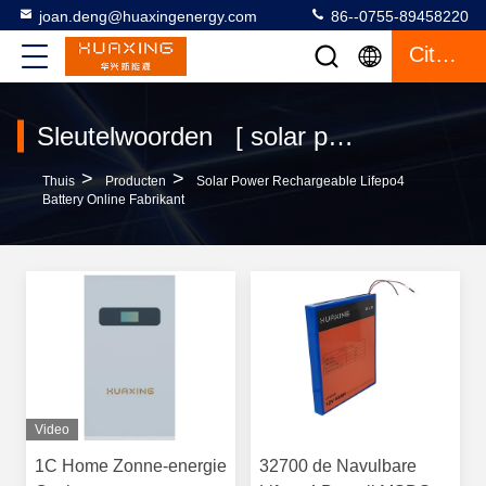
joan.deng@huaxingenergy.com
86--0755-89458220
Citaat
Sleutelwoorden [ solar power rechargeable lifepo4 battery ] Gelijke 140 producten
>
>
Thuis
Producten
Solar Power Rechargeable Lifepo4
Battery Online Fabrikant
Video
1C Home Zonne-energie
32700 de Navulbare