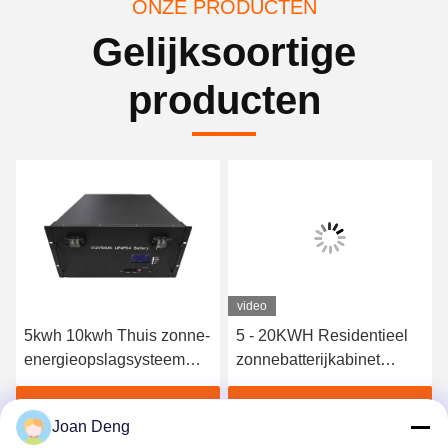
ONZE PRODUCTEN
Gelijksoortige
producten
video
5kwh 10kwh Thuis zonne-
5 - 20KWH Residentieel
energieopslagsysteem
zonnebatterijkabinet
MPPT-controller Hybride
Pakket Home Zonne-
aan-uit-netomvormer
energieopslagsysteem
Vind de beste prijs
Vind de beste prijs
Joan Deng