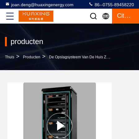
joan.deng@huaxingenergy.com
86--0755-89458220
Citaat
producten
>
>
>
Thuis
Producten
De Opslagsysteem Van De Huis Zonne-Energie