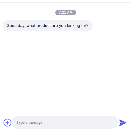
7:21 AM
Good day, what product are you looking for?
SHENZHEN HUAXING NEW ENERGY
TECHNOLOGY CO.,LTD
joan.deng@huaxingenergy.com
86--0755-89458220
No.18 Shijing Mingcheng Road, Pingshan District, Shenzhen
City, Guangdong Province, China;
China Goede kwaliteit de Batterijen van 12V LiFePO4 Auteursrecht © 2021-
2026 Shenzhen Huaxing New Energy Technology Co.,Ltd Alle rechten
voorbehouden.