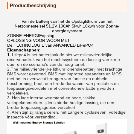
Productbeschrijving
Van de Batterij van het de Opslaglithium van het
Netzonnestelsel 51.2V 100Ah 5kwh 10kwh voor Zonne-
energiesysteem
ZONNE-ENERGIEopslag
OPLOSSING VOOR WOON MET
De TECHNOLOGIE van ANVANCED LiFePO4
Eigenschappen:
1.
Lifepo4 is het batterijpak de nieuwe milieuvriendelijke 
reservenadruk van het machtssysteem op lossing van korte 
duur en de scenario's van de hoog-tarief.
2.The milieuvriendelijke lithium ionendiebatterij met krachtige 
BMS wordt gevormd. BMS met improted spaanders en MOS, 
met het in evenwicht brengen van functie en dubbele 
bescherming, heeft een brede die waaier van prestaties en 
toepassingsvoordelen met conventionele batterij worden 
vergeleken.
3. Heb lage interne weerstand en hoge, vlakke 
voltagekenmerken tijdens sterke huidige lossing, die een 
breder toepassingsgebied verzekert.
4. Allen zijn zij ranga cellen, het Langere cyclusleven, volledige 
inspectie vóór verzending.