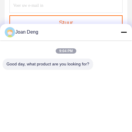
Stuur
Joan Deng
9:04 PM
Good day, what product are you looking for?
SHENZHEN HUAXING NEW ENERGY
TECHNOLOGY CO.,LTD
joan.deng@huaxingenergy.com
86--0755-89458220
No.18 Shijing Mingcheng Road, Pingshan District, Shenzhen
City, Guangdong Province, China;