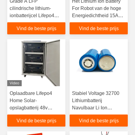
Grade A LFP
Het Lithium Ion Battery
cilindrische lithium-
For Robot van de hoge
ionbatterijcel Lifepo4
Energiedichtheid 15AH
voor 12V-batterijpakket
24V
Vind de beste prijs
Vind de beste prijs
Video
Oplaadbare Lifepo4
Stabiel Voltage 32700
Home Solar-
Lithiumbatterij
opslagbatterij 48v
Navulbaar Li Ion
lithium-ionbatterij voor
Batteries 6000mAh 3.2V
Vind de beste prijs
Vind de beste prijs
zonne-opslag