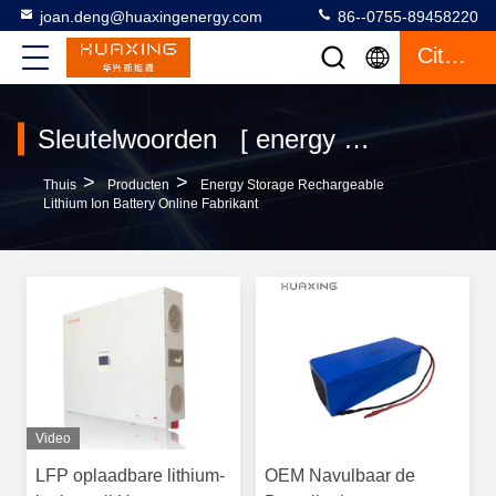
joan.deng@huaxingenergy.com
86--0755-89458220
Citaat
Sleutelwoorden [ energy storage rechargeable lithium ion battery ] Gelijke 125 producten
>
>
Thuis
Producten
Energy Storage Rechargeable
Lithium Ion Battery Online Fabrikant
Video
LFP oplaadbare lithium-
OEM Navulbaar de