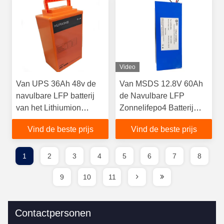
Video
Van UPS 36Ah 48v de
Van MSDS 12.8V 60Ah
navulbare LFP batterij
de Navulbare LFP
van het Lithiumion
Zonnelifepo4 Batterij
battery deep cycle BMS
van het Lithiumion
Vind de beste prijs
Vind de beste prijs
battery pack UPS
1
2
3
4
5
6
7
8
9
10
11
Contactpersonen