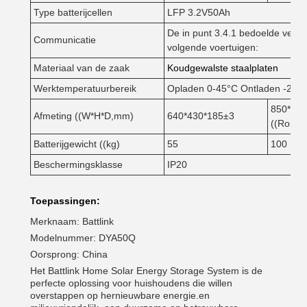
Type batterijcellen
LFP 3.2V50Ah
De in punt 3.4.1 bedoelde vergu
Communicatie
volgende voertuigen:
Materiaal van de zaak
Koudgewalste staalplaten
Werktemperatuurbereik
Opladen 0-45°C Ontladen -20-
850*625
Afmeting ((W*H*D,mm)
640*430*185±3
((Ronde
Batterijgewicht ((kg)
55
100
Beschermingsklasse
IP20
Toepassingen:
Merknaam: Battlink
Modelnummer: DYA50Q
Oorsprong: China
Het Battlink Home Solar Energy Storage System is de
perfecte oplossing voor huishoudens die willen
overstappen op hernieuwbare energie.en