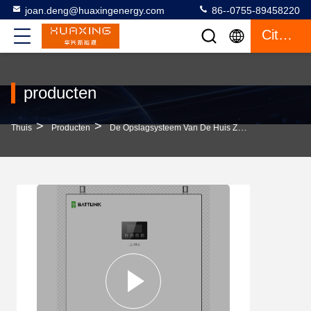
joan.deng@huaxingenergy.com
86--0755-89458220
Citaat
producten
>
>
>
Thuis
Producten
De Opslagsysteem Van De Huis Zonne-Energie