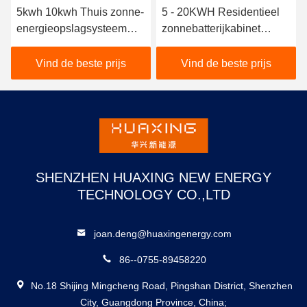
5kwh 10kwh Thuis zonne-
5 - 20KWH Residentieel
energieopslagsysteem
zonnebatterijkabinet
MPPT-controller Hybride
Pakket Home Zonne-
aan-uit-netomvormer
energieopslagsysteem
Vind de beste prijs
Vind de beste prijs
SHENZHEN HUAXING NEW ENERGY
TECHNOLOGY CO.,LTD
joan.deng@huaxingenergy.com
86--0755-89458220
No.18 Shijing Mingcheng Road, Pingshan District, Shenzhen
City, Guangdong Province, China;