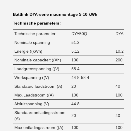
Battlink DYA-serie muurmontage 5-10 kWh
Technische parameters:
Technische parameter
DYA50Q
DYA10
Nominale spanning
51.2
Energie ((kWh)
5.12
10.24
Nominale capaciteit ((Ah)
100
200
Laadgrensspanning ((V)
58.4
Werkspanning ((V)
44.8-58.4
Standaard laadstroom (A)
20
40
Max.Laadstroom ((A)
100
100
Afsluitspanning (V)
44.8
Standaardontladingsstroom
20
40
(A)
Max.ontladingsstroom ((A)
100
100