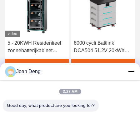
video
5 - 20KWH Residentieel
6000 cycli Battlink
zonnebatterijkabinet
DCA504 51.2V 20kWh
Pakket Home Zonne-
LiFePO4 batterij voor
energieopslagsysteem
energieopslagsystemen
Vind de beste prijs
Vind de beste prijs
Joan Deng
voor thuis
3:27 AM
Good day, what product are you looking for?
SHENZHEN HUAXING NEW ENERGY
TECHNOLOGY CO.,LTD