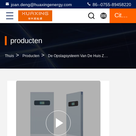
joan.deng@huaxingenergy.com
86--0755-89458220
Citaat
producten
>
>
>
Thuis
Producten
De Opslagsysteem Van De Huis Zonne-Energie