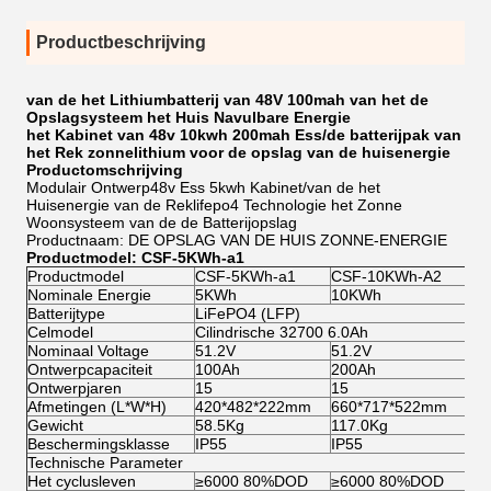
Productbeschrijving
van de het Lithiumbatterij van 48V 100mah van het de
Opslagsysteem het Huis Navulbare Energie
het Kabinet van 48v 10kwh 200mah Ess/de batterijpak van
het Rek zonnelithium voor de opslag van de huisenergie
Productomschrijving
Modulair Ontwerp48v Ess 5kwh Kabinet/van de het
Huisenergie van de Reklifepo4 Technologie het Zonne
Woonsysteem van de de Batterijopslag
Productnaam: DE OPSLAG VAN DE HUIS ZONNE-ENERGIE
Productmodel: CSF-5KWh-a1
Productmodel
CSF-5KWh-a1
CSF-10KWh-A2
CS
Nominale Energie
5KWh
10KWh
15
Batterijtype
LiFePO4 (LFP)
Celmodel
Cilindrische 32700 6.0Ah
Nominaal Voltage
51.2V
51.2V
51
Ontwerpcapaciteit
100Ah
200Ah
30
Ontwerpjaren
15
15
15
Afmetingen (L*W*H)
420*482*222mm
660*717*522mm
66
Gewicht
58.5Kg
117.0Kg
17
Beschermingsklasse
IP55
IP55
IP5
Technische Parameter
Het cyclusleven
≥6000 80%DOD
≥6000 80%DOD
≥6