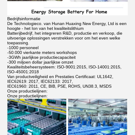
Bedrijfsinformatie
De Technologieco. van Hunan Huaxing New Energy, Ltd is een
hoogte - het Ion van het kwaliteitslithium
Batterijbedrijf, het integreren R&D, productie en verkoop, die
uitvoerige oplossingen verstrekken voor om het even welke
toepassing.
-1000 personeel
-50.000 vierkante meters workshops
-3GWh jaarlijkse productiecapaciteit
-300 miljoen dollar jaarlijkse omzet
Kwaliteitsbeheersysteem: ISO-9001:2015, ISO-14001:2015,
ISO-45001:2018
Van productveiligheid en Prestaties Certificaat: UL1642,
IEC62619: 2017, IEC62133: 2017,
IEC61960: 2011, CE, BIB, PSE, ROHS, UN38.3, MSDS
Onze productielijnen:
Onze productielijnen: