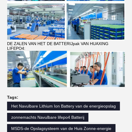
DE ZALEN VAN HET DE BATTERIJpak VAN HUAXING
LIFEPO4:
Tags:
Het Navulbare Lithium Ion Battery van de energieopslag
zonnemachts Navulbare lifepo4 Batterij
MSDS-de Opslagsysteem van de Huis Zonne-energie