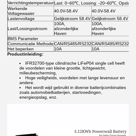
Verrichtingstemperatuur
Last: 0~60℃, Lossing: -20~60℃, Opslag:
Werkende
40.0V-58.4V
40.0V-58.4V
40.
Voltagewaaier
Lastenvoltage
Gelijkstroom 58.4V
Gelijkstroom 58.4V
Gel
100A,
100A,
10
Last/Lossingsstroom
afzonderlijke
afzonderlijke
afz
Haven
Haven
Ha
BMS Parameter
Communicatie Methode
CAN/RS485/RS232
CAN/RS485/RS232
CA
Het beperken
10A
10A
10
Productinleiding:
IFR32700-type cilindrische LiFeP04 single cell heeft
de voordelen van kleine grootte, lichtgewicht,
milieubescherming,
Hoge veiligheids, voordelen met lange levensuur en
andere.
Het wordt wijd gebruikt in diverse batterijcombinaties
zoals automobielbatterijen, startvoedingen,
energieopslag, enz.