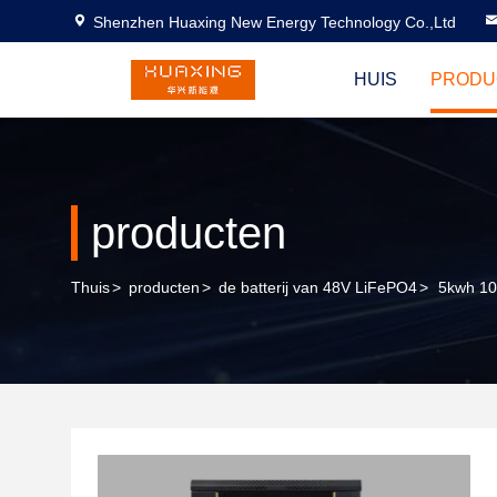
Shenzhen Huaxing New Energy Technology Co.,Ltd
HUIS
PRODU
producten
Thuis
>
producten
>
de batterij van 48V LiFePO4
>
5kwh 10