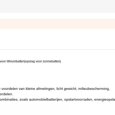
ieopslag thuis
nne-energie Residential Home Energy Battery Storage System
r lithiumbatterijopslag voor zonnebatterij
kwh Smart BMS Home Battery Energy Storage System
agbatterij voor huishouden 48v 300ah, 51.2V huishoudelijke energieopslagsyst
 voordelen van kleine afmetingen, licht gewicht, milieubescherming,
ordelen.
jcombinaties, zoals automobielbatterijen, opstartvoorraden, energieopsl