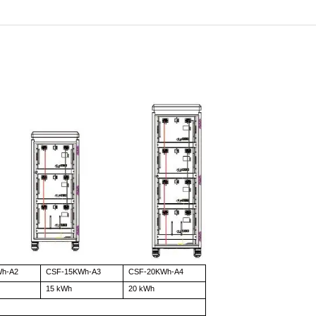
Wh-A2
CSF-15KWh-A3
CSF-20KWh-A4
15 kWh
20 kWh