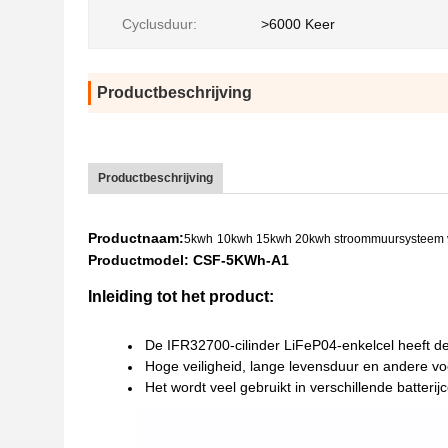
Cyclusduur:
>6000 Keer
Productbeschrijving
48v 10kwh 200mah Ess Kas/Rack zonne-lithiumbattery voor energ
Productbeschrijving
Modulair ontwerp 48v Ess 5kwh Kas/Rack Lifepo4 Technologie Zo
Productnaam:
5kwh
1
0kwh 15kwh 20kwh stroommuursysteem voo
Productmodel: CSF-5KWh-A1
48v 10kwh Ess Kas/Rack Commerciële energieopslagsystemen,5
Inleiding tot het product:
Nieuwe LifePO4 lithium 48v 5Kwh 10Kwh15kwh zonne-energieopsl
De IFR32700-cilinder LiFeP04-enkelcel heeft de
Hoge veiligheid, lange levensduur en andere vo
Het wordt veel gebruikt in verschillende batteri