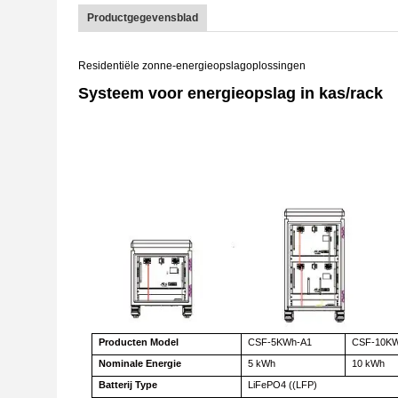
Productgegevensblad
Residentiële zonne-energieopslagoplossingen
Systeem voor energieopslag in kas/rack
Producten
Model
CSF-5KWh-A1
CSF-10K
Nominale
Energie
5 kWh
10 kWh
Batterij
Type
LiFePO4 ((LFP)