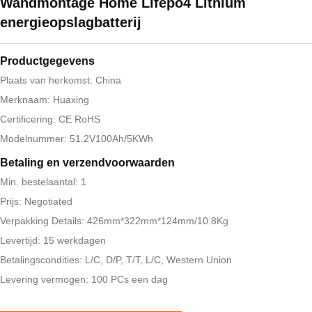
Wandmontage Home Lifepo4 Lithium
energieopslagbatterij
Productgegevens
Plaats van herkomst: China
Merknaam: Huaxing
Certificering: CE RoHS
Modelnummer: 51.2V100Ah/5KWh
Betaling en verzendvoorwaarden
Min. bestelaantal: 1
Prijs: Negotiated
Verpakking Details: 426mm*322mm*124mm/10.8Kg
Levertijd: 15 werkdagen
Betalingscondities: L/C, D/P, T/T, L/C, Western Union
Levering vermogen: 100 PCs een dag