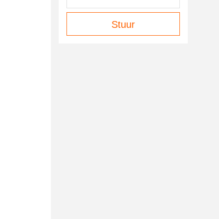
Stuur
00mAh Ess