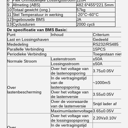
8
Piek Onmiddellijke Lossingsstroom
110A
9
Afmeting (ABS)
482.6*455*221.5mm
10
Totaal gewicht (ong.)
57kg
11
Stel Temperatuur in werking
-20°C~60°C
12
Ingebouwde BMS
JA
13
Cyclusduren
2000 cycli
De specificatie van BMS Basic:
Punt
Inhoud
Criterium
Last en Lossingshaven
Gedeeld
Mededeling
RS232/RS485
Parallelle Verbinding
15PCS
Periodieke Verbinding
Toegestaan niet
Lastenstroom
≤50A
Normale Stroom
Lossingsstroom
≤50A
Over het voltage van
3.75±0.05V
de lastenopsporing
In de vertragingstijd
van de
~1000mS
lastenopsporing
Over
lastenbescherming
Over het voltage van
3.55±0.05V
de lastenversie
Over de voorwaarde
Snijd lader af
van de lastenversie
Maximumlastenvoltage
3.65±0.05V
Over het voltage van
2.20V±0.10V
de lossingsopsporing
In de vertragingstijd
Over