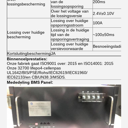
van de
200ms
lossingsbescherming
lossingsopsporing
Over het voltage van
2.4V±0.10V
de lossingsversie
Lossing over huidige
100A
opsporingsstroom
Lossing in de huidige
Lossing over huidige
tijd van de
~100±50ms
bescherming
opsporingsvertraging
Lossing over huidige
Besnoeiingslading
versievoorwaarde
Kortsluitingbescherming
JA
Binnencelprestaties:
Onze fabriek gaat ISO9001 over: 2015 en ISO14001: 2015
Onze 32700 lifepo4-cellenpas
UL1642/BIS/PSE/Rohs/IEC62619/IEC61960/
IEC62133/en CB/UN38.3/MSDS.
Mededeling BMS Panel: