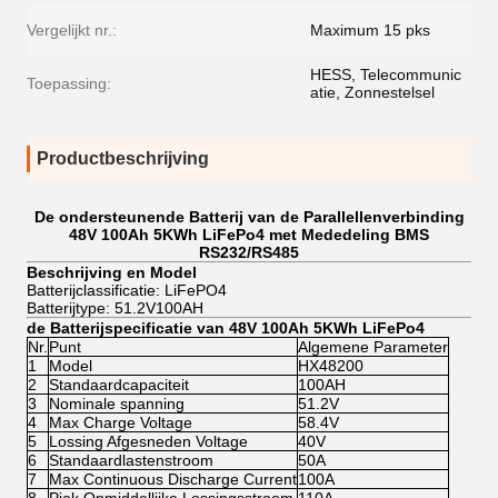
Vergelijkt nr.:
Maximum 15 pks
HESS, Telecommunic
Toepassing:
atie, Zonnestelsel
Productbeschrijving
De ondersteunende Batterij van de Parallellenverbinding
48V 100Ah 5KWh LiFePo4 met Mededeling BMS
RS232/RS485
Beschrijving en Model
Batterijclassificatie: LiFePO4
Batterijtype: 51.2V100AH
de Batterijspecificatie van 48V 100Ah 5KWh LiFePo4
Nr.
Punt
Algemene Parameter
1
Model
HX48200
2
Standaardcapaciteit
100AH
3
Nominale spanning
51.2V
4
Max Charge Voltage
58.4V
5
Lossing Afgesneden Voltage
40V
6
Standaardlastenstroom
50A
7
Max Continuous Discharge Current
100A