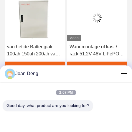
video
van het de Batterijpak
Wandmontage of kast /
100ah 150ah 200ah van
rack 51.2V 48V LiFePO4-
51.2v 10kwh Lifepo4 het
batterij voor zonne-
Lithiumbatterij van het de
energieopslag thuis
Vind de beste prijs
Vind de beste prijs
Joan Deng
Zonneopslaghuis
2:07 PM
Good day, what product are you looking for?
SHENZHEN HUAXING NEW ENERGY
TECHNOLOGY CO.,LTD