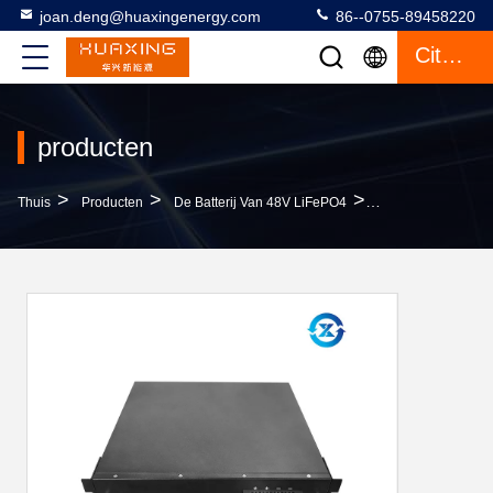
joan.deng@huaxingenergy.com
86--0755-89458220
Citaat
producten
>
>
>
Thuis
Producten
De Batterij Van 48V LiFePO4
Parallellenverbind