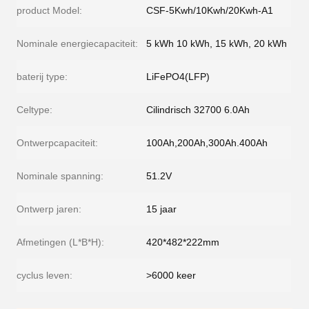
product Model:
CSF-5Kwh/10Kwh/20Kwh-A1
Nominale energiecapaciteit:
5 kWh 10 kWh, 15 kWh, 20 kWh
baterij type:
LiFePO4(LFP)
Celtype:
Cilindrisch 32700 6.0Ah
Ontwerpcapaciteit:
100Ah,200Ah,300Ah.400Ah
Nominale spanning:
51.2V
Ontwerp jaren:
15 jaar
Afmetingen (L*B*H):
420*482*222mm
cyclus leven:
>6000 keer