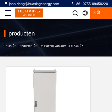
joan.deng@huaxingenergy.com
86--0755-89458220
Citaat
producten
>
>
>
Thuis
Producten
De Batterij Van 48V LiFePO4
48v 5kwh - Van De