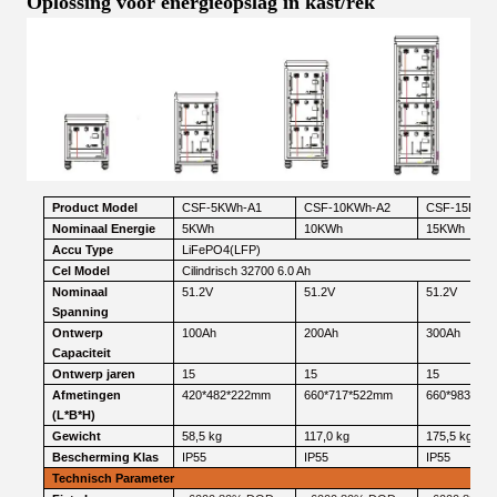
Oplossing voor energieopslag in kast/rek
Product
Model
CSF-5KWh-A1
CSF-10KWh-A2
CSF-15KWh
Nominaal
Energie
5KWh
10KWh
15KWh
Accu
Type
LiFePO4(LFP)
Cel
Model
Cilindrisch 32700
6.0 Ah
Nominaal
51.2V
51.2V
51.2V
Spanning
Ontwerp
100Ah
200Ah
300Ah
Capaciteit
Ontwerp
jaren
15
15
15
Afmetingen
420*482*222mm
660*717*522mm
660*983*52
(L*B*H)
Gewicht
58,5 kg
117,0 kg
175,5 kg
Bescherming
Klas
IP55
IP55
IP55
Technisch
Parameter