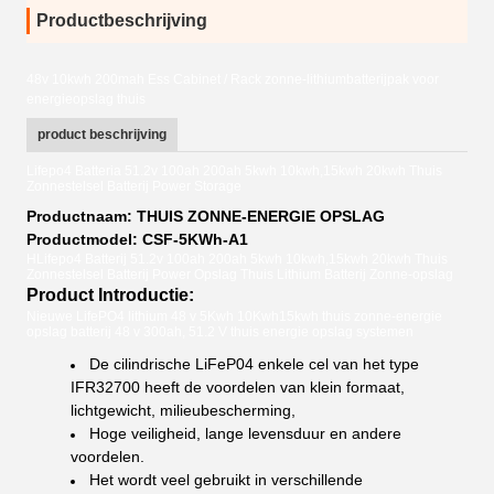
Productbeschrijving
48v 10kwh 200mah Ess Cabinet / Rack zonne-lithiumbatterijpak voor
energieopslag thuis
product beschrijving
Lifepo4 Batteria 51.2v 100ah 200ah 5kwh 10kwh,15kwh 20kwh Thuis
Zonnestelsel Batterij Power Storage
Productnaam: THUIS ZONNE-ENERGIE OPSLAG
Productmodel: CSF-5KWh-A1
HLifepo4 Batterij 51.2v 100ah 200ah 5kwh 10kwh,15kwh 20kwh Thuis
Zonnestelsel Batterij Power Opslag Thuis Lithium Batterij Zonne-opslag
Product Introductie:
Nieuwe LifePO4 lithium 48 v 5Kwh 10Kwh15kwh thuis zonne-energie
opslag batterij 48 v 300ah, 51.2 V thuis energie opslag systemen
De cilindrische LiFeP04 enkele cel van het type
IFR32700 heeft de voordelen van klein formaat,
lichtgewicht, milieubescherming,
Hoge veiligheid, lange levensduur en andere
voordelen.
Het wordt veel gebruikt in verschillende