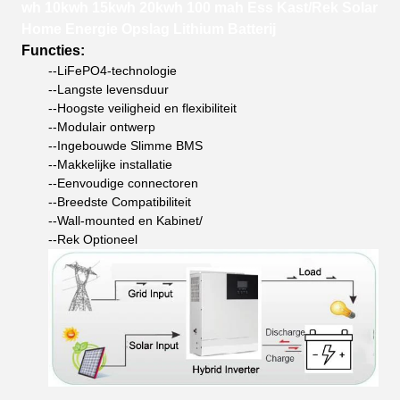
wh 10kwh 15kwh 20kwh 100 mah Ess Kast/Rek Solar
Home Energie Opslag Lithium Batterij
Functies:
--LiFePO4-technologie
--Langste levensduur
--Hoogste veiligheid en flexibiliteit
--Modulair ontwerp
--Ingebouwde Slimme BMS
--Makkelijke installatie
--Eenvoudige connectoren
--Breedste Compatibiliteit
--Wall-mounted en Kabinet/
--Rek Optioneel