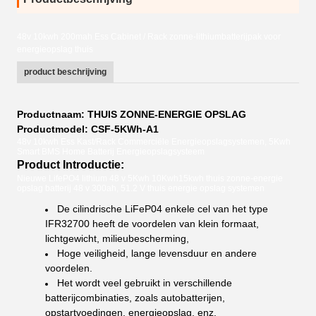
48v 10kwh 200mah Ess Cabinet / Rack zonne-lithiumbatterijpak voor
energieopslag thuis
product beschrijving
Productnaam: THUIS ZONNE-ENERGIE OPSLAG
Productmodel: CSF-5KWh-A1
48v 10kwh Ess Kast/Rack Commerciële Energieopslagsystemen, 5Kwh
Smart BMS Home Batterij Energieopslagsysteem
Product Introductie:
Nieuwe LifePO4 lithium 48 v 5Kwh 10Kwh15kwh thuis zonne-energie
opslag batterij 48 v 300ah, 51.2 V thuis energie opslag systemen
De cilindrische LiFeP04 enkele cel van het type
IFR32700 heeft de voordelen van klein formaat,
lichtgewicht, milieubescherming,
Hoge veiligheid, lange levensduur en andere
voordelen.
Het wordt veel gebruikt in verschillende
batterijcombinaties, zoals autobatterijen,
opstartvoedingen, energieopslag, enz.