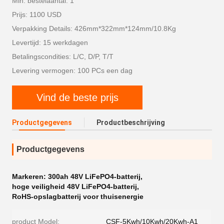
Min. bestelaantal: 1
Prijs: 1100 USD
Verpakking Details: 426mm*322mm*124mm/10.8Kg
Levertijd: 15 werkdagen
Betalingscondities: L/C, D/P, T/T
Levering vermogen: 100 PCs een dag
Vind de beste prijs
Productgegevens
Productbeschrijving
Productgegevens
Markeren:
300ah 48V LiFePO4-batterij
,
hoge veiligheid 48V LiFePO4-batterij
,
RoHS-opslagbatterij voor thuisenergie
product Model:
CSF-5Kwh/10Kwh/20Kwh-A1