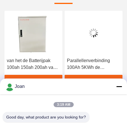
video
terijpak
Parallellenverbinding
Wandmontage of 
 200ah van
100Ah 5KWh de
rack 51.2V 48V 
ifepo4 het
Batterijpak van het 48
batterij voor zon
j van het de
Voltlithium
energieopslag th
ste prijs
Vind de beste prijs
Vind de beste
Joan
huis
3:19 AM
Good day, what product are you looking for?