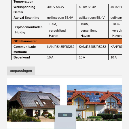
Temperatuur
Werkspanning
40.0V-58.4V
40.0V-58.4V
40.0V-58.4V
Bereik
Aanval
Spanning
gelijkstroom
58.4V
gelijkstroom
58.4V
gelijkstroom
100A,
100A,
100A,
Opladen/ontladen
verschillend
verschillend
verschillen
Huidig
Haven
Haven
Haven
GBS
Parameter
Communicatie
KAN/RS485/RS232
KAN/RS485/RS232
KAN/RS485/
Methode
Beperkend
10 A
10 A
10 A
toepassingen