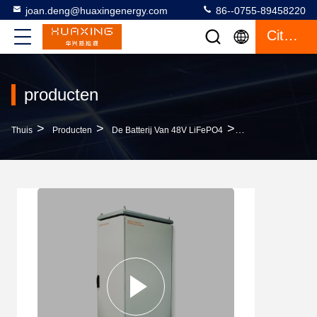
joan.deng@huaxingenergy.com
86--0755-89458220
Citaat
producten
>
>
>
Thuis
Producten
De Batterij Van 48V LiFePO4
300ah 48V LiFePO4