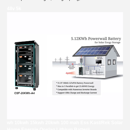
48v 5k
wh 10kwh 15kwh 20kwh 100 mah Ess Kast/Rek Solar
Home Energie Opslag Lithium Batterij