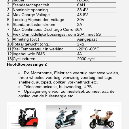
1
Model
HX366
2
Standaardcapaciteit
6AH
3
Nominale spanning
38.4V
4
Max Charge Voltage
43.8V
5
Lossing Afgesneden Voltage
30V
6
Standaardlastenstroom
3A
7
Max Continuous Discharge Current
6A
8
Piek Onmiddellijke Lossingsstroom
20Ah met 5S
9
Afmeting (pvc)
Aangepast
10
Totaal gewicht (ong.)
2kg
11
Stel Temperatuur in werking
-20°C~60°C
12
Ingebouwde BMS
JA
13
Cyclusduren
2000 cycli
Hoofdtoepassingen:
Rv, Motorhome, Elektrisch voertuig met twee wielen,
three-wheeled voertuig, vierwielig voertuig met lage
snelheid, autoped, golfkar, vorkheftruck etc.
Telecommunicatie, hulpvoeding, UPS
Opslagenergie voor zonnestelsel, zonnestraat, de
opslag van de huisenergie etc.