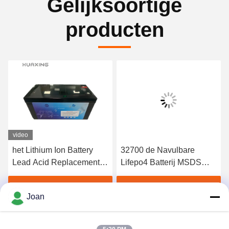
Gelijksoortige
producten
video
het Lithium Ion Battery
32700 de Navulbare
Lead Acid Replacement
Lifepo4 Batterij MSDS
van 12V 200Ah LiFePO4
BMS van 12.8V 60Ah
voor Zonnerv-Marine
Vind de beste prijs
Vind de beste prijs
Joan