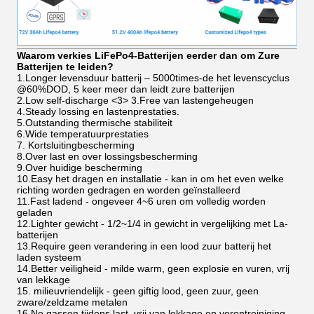
Waarom verkies LiFePo4-Batterijen eerder dan om Zure
Batterijen te leiden?
1.Longer levensduur batterij – 5000times-de het levenscyclus
@60%DOD, 5 keer meer dan leidt zure batterijen
2.Low self-discharge
<3>
3.Free van lastengeheugen
4.Steady lossing en lastenprestaties.
5.Outstanding thermische stabiliteit
6.Wide temperatuurprestaties
7. Kortsluitingbescherming
8.Over last en over lossingsbescherming
9.Over huidige bescherming
10.Easy het dragen en installatie - kan in om het even welke
richting worden gedragen en worden geïnstalleerd
11.Fast ladend - ongeveer 4~6 uren om volledig worden
geladen
12.Lighter gewicht - 1/2~1/4 in gewicht in vergelijking met La-
batterijen
13.Require geen verandering in een lood zuur batterij het
laden systeem
14.Better veiligheid - milde warm, geen explosie en vuren, vrij
van lekkage
15. milieuvriendelijk - geen giftig lood, geen zuur, geen
zware/zeldzame metalen
16.No gassen tijdens last, vrij van lekkage en verontreiniging