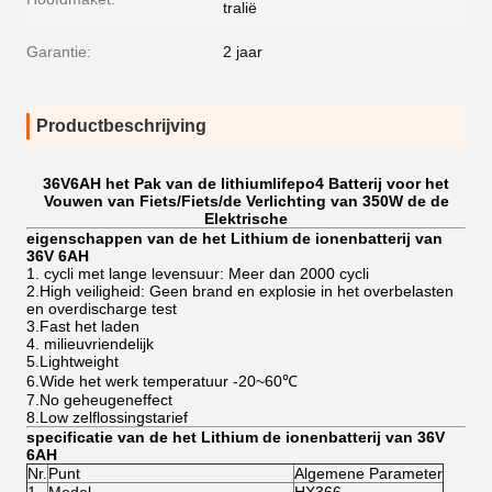
tralië
Garantie:
2 jaar
Productbeschrijving
36V6AH het Pak van de lithiumlifepo4 Batterij voor het
Vouwen van Fiets/Fiets/de Verlichting van 350W de de
Elektrische
eigenschappen van de het Lithium de ionenbatterij van
36V 6AH
1. cycli met lange levensuur: Meer dan 2000 cycli
2.High veiligheid: Geen brand en explosie in het overbelasten
en overdischarge test
3.Fast het laden
4. milieuvriendelijk
5.Lightweight
6.Wide het werk temperatuur -20~60℃
7.No geheugeneffect
8.Low zelflossingstarief
specificatie van de het Lithium de ionenbatterij van 36V
6AH
Nr.
Punt
Algemene Parameter