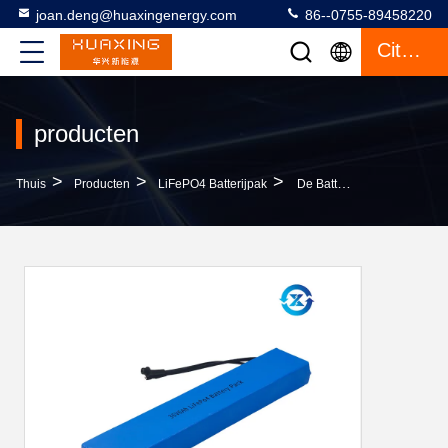
joan.deng@huaxingenergy.com
86--0755-89458220
Citaat
producten
>
>
>
Thuis
Producten
LiFePO4 Batterijpak
De Batterijpak Van 36V 6AH LiFePO4 Voor Elektrische Fiets