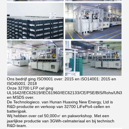
Ons bedrijf ging ISO9001 over: 2015 en iSO14001: 2015 en
ISO45001: 2018
Onze 32700 LFP cel ging
UL1642/IEC62619/IEC61960/IEC62133/CE/PSE/BIS/Rohs/UN38.8
en MSDS over.
De Technologieco. van Hunan Huaxing New Energy, Ltd is
R&D-productie en verkoop van 32700 LiFePo4-cellen en
batterijpak.
Wij hebben over cel 50,000㎡ en pakworkshop. Met een
jaarlijkse productie van 3GWh-celmateriaal en bij technisch
R&D-team.