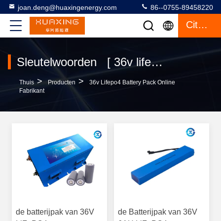
joan.deng@huaxingenergy.com
86--0755-89458220
Citaat
Sleutelwoorden [ 36v lifepo4 battery pack ] Gelijke 22 producten
>
>
Thuis
Producten
36v Lifepo4 Battery Pack Online
Fabrikant
de batterijpak van 36V
de Batterijpak van 36V