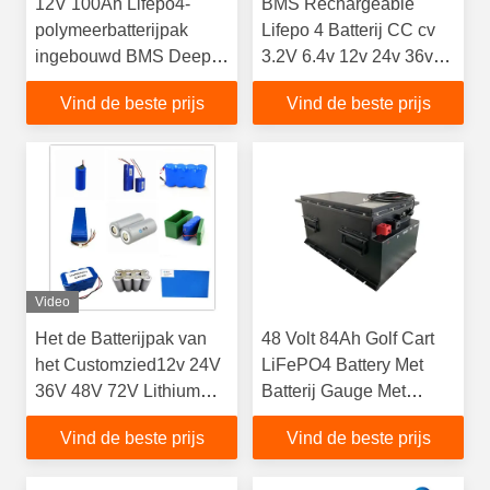
12V 100Ah Lifepo4-
BMS Rechargeable
polymeerbatterijpak
Lifepo 4 Batterij CC cv
ingebouwd BMS Deep
3.2V 6.4v 12v 24v 36v
Cycle voor elektrische
48v
Vind de beste prijs
Vind de beste prijs
driewieler
Video
Het de Batterijpak van
48 Volt 84Ah Golf Cart
het Customzied12v 24V
LiFePO4 Battery Met
36V 48V 72V Lithium
Batterij Gauge Met
bouwde BMS in
Sneloplader
Vind de beste prijs
Vind de beste prijs