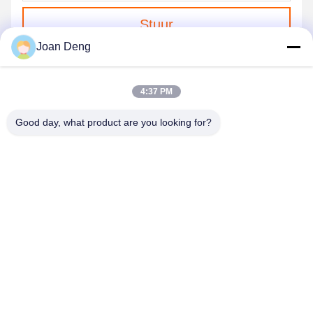
Stuur
Joan Deng
4:37 PM
Good day, what product are you looking for?
SHENZHEN HUAXING NEW ENERGY
TECHNOLOGY CO.,LTD
joan.deng@huaxingenergy.com
86--0755-89458220
No.18 Shijing Mingcheng Road, Pingshan District, Shenzhen
City, Guangdong Province, China;