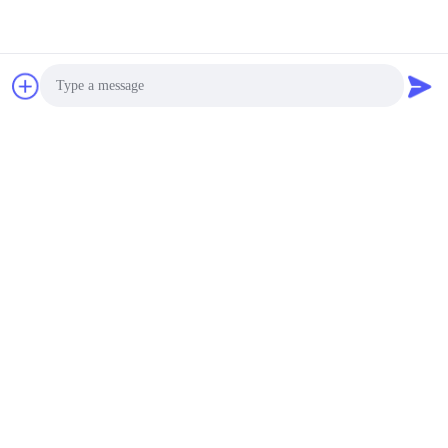
Photo
Video Call
Audio Call