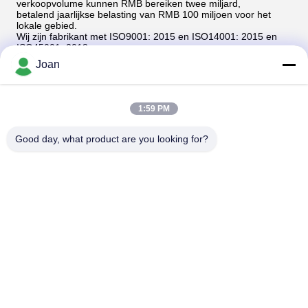
verkoopvolume kunnen RMB bereiken twee miljard,
betalend jaarlijkse belasting van RMB 100 miljoen voor het
lokale gebied.
Wij zijn fabrikant met ISO9001: 2015 en ISO14001: 2015 en
ISO45001: 2018.
Onze 32700 lifepo4-cel gaat over:
Joan
UL1642/BIS/PSE/CE/Rohs/IEC62619/IEC61960/IEC62133/
en CB/UN38.3 en MSDS.
Sterk R&D-team, Strikte Concurrerende Kwaliteitscontrole,
Beroeps aangepaste serive,
1:59 PM
prijs, en Groot verkoopteam.
SLECHTS IN 32700 LIFEPO4 BATTERIJ
FUCOUS MAAKT DE BEROEPS VAN DE V.S.!!!
Good day, what product are you looking for?
Ons Fabrieksmilieu: Welkom om ons te bezoeken!