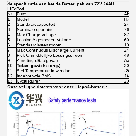
de specificatie van het de Batterijpak van 72V 24AH
LiFePo4.
Nr.
Punt
Algem
1
Model
HX72
2
Standaardcapaciteit
24AH
3
Nominale spanning
76.8V
4
Max Charge Voltage
87.6V
5
Lossing Afgesneden Voltage
60V
6
Standaardlastenstroom
10A
7
Max Continuous Discharge Current
24A
8
Piek Onmiddellijke Lossingsstroom
48A
9
Afmeting (Staalgeval)
Aange
10
Totaal gewicht (ong.)
20kg
11
Stel Temperatuur in werking
-20°C
12
Ingebouwde BMS
JA
13
Cyclusduren
2000 c
Onze veiligheidstests voor onze lifepo4-batterij: