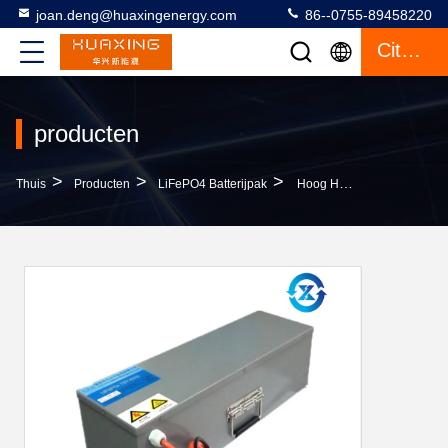
joan.deng@huaxingenergy.com
86--0755-89458220
Citaat
producten
>
>
>
Thuis
Producten
LiFePO4 Batterijpak
Hoog Huidig Navulbaar LiFePO4 De Batterijpak Van 72V 24ah