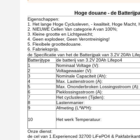
Hoge douane - de Batterijpa
Eigenschappen:
1. Het lange Hoge Cyclusleven, - kwaliteit, Hoge Macht, 
2. NIEUWE Cellen Van categorie A van 100%;
3. Kleine grootte en Lichtgewicht;
4. Geen explodeer, Geen Verontreiniging!
5. Flexibele groottedouane.
6. Fabrieksprijs.
de Specificatie van het de Batterijpak van 3.2V 20Ah Lif
Batterijtype
de batterij van 3.2V 20Ah Lifepo4
1
Nominaal Voltage (V):
2
Voltagewaaier (V):
3
Nominale Capaciteit (Ah):
4
Max. Lastenstroom (A):
5
Max. Ononderbroken Lossingsstroom (A):
6
Pieklossingsstroom (A):
7
Het cyclusleven (Tijden):
8
Lastenmanier:
9
Afmeting (L*W*H):
10
Het werk Temperatuur:
Onze dienst:
de cel van 1.Experienced 32700 LiFePO4 & Pakfabrikant