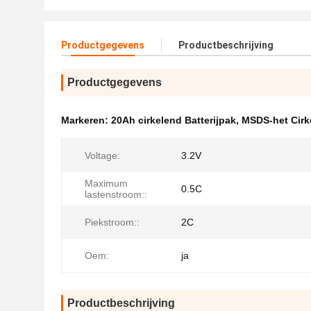
Productgegevens
Productbeschrijving
Productgegevens
Markeren:
20Ah cirkelend Batterijpak
,
MSDS-het Cirke
Voltage:
3.2V
Maximum
0.5C
lastenstroom::
Piekstroom::
2C
Oem:
ja
Productbeschrijving