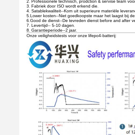
2. Professionele technisch, prodction & servise team voo
3. Fabriek door ISO wordt erkend die.
4. Satablekwaliteit--Kom uit superieure materiële leveran
5.Lower kosten--Niet goedkoopste maar het laagst bij dez
6.Good de dienst--De tevreden dienst before and after v
7. Levertijd-- 5-10 dagen.
8. Garantieperiode--2 jaar.
Onze veiligheidstests voor onze lifepo4-batterij: