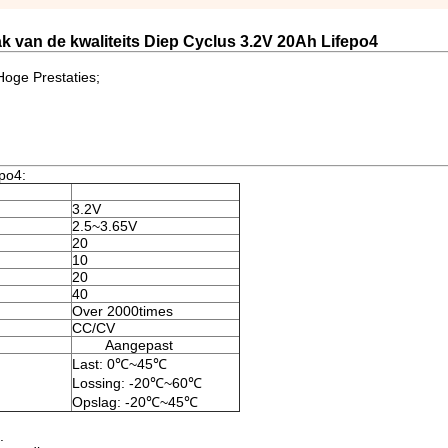
k van de kwaliteits Diep Cyclus 3.2V 20Ah Lifepo4
Hoge Prestaties;
epo4:
3.2V
2.5~3.65V
20
10
20
40
Over 2000times
CC/CV
Aangepast
Last: 0℃~45℃
Lossing: -20℃~60℃
Opslag: -20℃~45℃
.