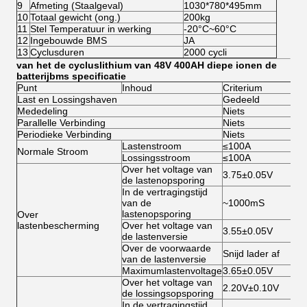
9
Afmeting (Staalgeval)
1030*780*495mm
10
Totaal gewicht (ong.)
200kg
11
Stel Temperatuur in werking
-20°C~60°C
12
Ingebouwde BMS
JA
13
Cyclusduren
2000 cycli
van het de cycluslithium van 48V 400AH diepe ionen de
batterijbms specificatie
Punt
Inhoud
Criterium
Last en Lossingshaven
Gedeeld
Mededeling
Niets
Parallelle Verbinding
Niets
Periodieke Verbinding
Niets
Lastenstroom
≤100A
Normale Stroom
Lossingsstroom
≤100A
Over het voltage van
3.75±0.05V
de lastenopsporing
In de vertragingstijd
van de
~1000mS
lastenopsporing
Over
lastenbescherming
Over het voltage van
3.55±0.05V
de lastenversie
Over de voorwaarde
Snijd lader af
van de lastenversie
Maximumlastenvoltage
3.65±0.05V
Over het voltage van
2.20V±0.10V
de lossingsopsporing
In de vertragingstijd