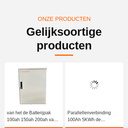
ONZE PRODUCTEN
Gelijksoortige
producten
van het de Batterijpak
Parallellenverbinding
100ah 150ah 200ah van
100Ah 5KWh de
51.2v 10kwh Lifepo4 het
Batterijpak van het 48