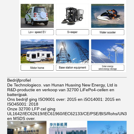
Bedrijfprofiel
De Technologieco. van Hunan Huaxing New Energy, Ltd is
R&D-productie en verkoop van 32700 LiFePo4-cellen en
batterijpak.
Ons bedrijf ging ISO9001 over: 2015 en iSO14001: 2015 en
ISO45001: 2018
Onze 32700 LFP cel ging
UL1642/IEC62619/IEC61960/IEC62133/CE/PSE/BIS/Rohs/UN38.8
en MSDS over.