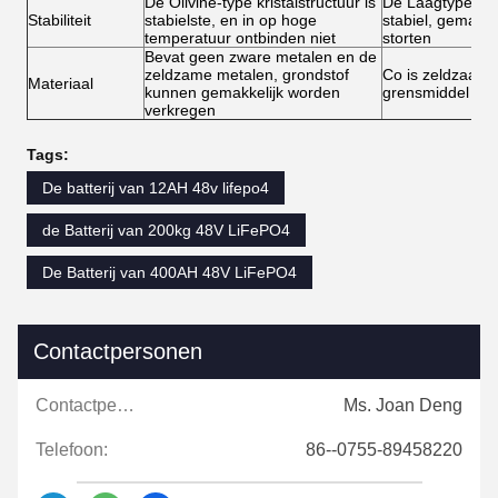
De Olivine-type kristalstructuur is
De Laagtype kris
Stabiliteit
stabielste, en in op hoge
stabiel, gemakke
temperatuur ontbinden niet
storten
Bevat geen zware metalen en de
zeldzame metalen, grondstof
Co is zeldzaam 
Materiaal
kunnen gemakkelijk worden
grensmiddel op 
verkregen
Tags:
De batterij van 12AH 48v lifepo4
de Batterij van 200kg 48V LiFePO4
De Batterij van 400AH 48V LiFePO4
Contactpersonen
Contactpersonen:
Ms. Joan Deng
Telefoon:
86--0755-89458220