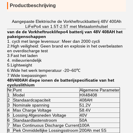
Productbeschrijving
Aangepaste Elektrische de Vorkheftruckbatterij 48V 400Ah
LiFePo4 van 1.5T-2.5T met Metaalomhulsel
van de de Vorkheftrucklifepo4 batterij van 48V 408AH het
pakeigenschappen
1. cycli met lange levensuur: Meer dan 2000 cycli
2.High veiligheid: Geen brand en explosie in het overbelasten
en overdischarge test
3.Fast het laden
4. milieuvriendelijk
5.Lightweight
6.Wide het werk temperatuur -20~60℃
7.Wide toepassingen
48V400AH diepe ionen de batterijspecificatie van het
cycluslithium
Nr.
Punt
Algemene Parameter
1
Model
HX48408
2
Standaardcapaciteit
408AH
3
Nominale spanning
51.2V
4
Max Charge Voltage
58.4V
5
Lossing Afgesneden Voltage
40V
6
Standaardlastenstroom
50A
7
Max Continuous Discharge Current
100A
8
Piek Onmiddellijke Lossingsstroom
200Ah met 5S