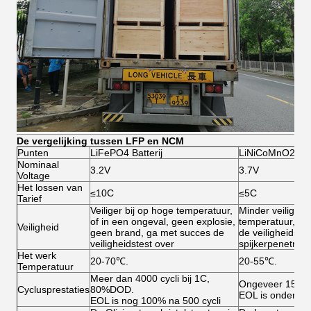
De vergelijking tussen LFP en NCM
Punten
LiFePO4 Batterij
LiNiCoMnO2 Bat
Nominaal
3.2V
3.7V
Voltage
Het lossen van
≤10C
≤5C
Tarief
Veiliger bij op hoge temperatuur,
Minder veilighei
of in een ongeval, geen explosie,
temperatuur, of 
Veiligheid
geen brand, ga met succes de
de veiligheidstes
veiligheidstest over
spijkerpenetrati
Het werk
20-70℃.
20-55℃.
Temperatuur
Meer dan 4000 cycli bij 1C,
Ongeveer 1500 c
Cyclusprestaties
80%DOD.
EOL is onder 98
EOL is nog 100% na 500 cycli