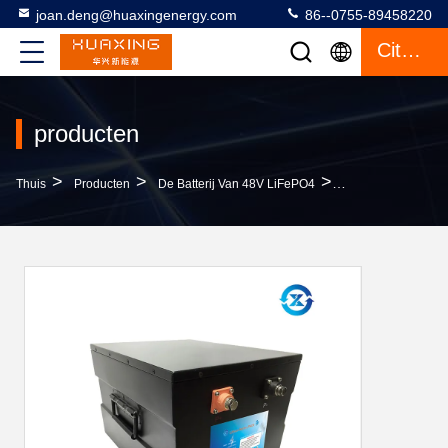
joan.deng@huaxingenergy.com
86--0755-89458220
Citaat
producten
>
>
>
Thuis
Producten
De Batterij Van 48V LiFePO4
De Batterij Van 1.