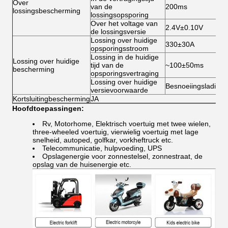
Over
van de
200ms
lossingsbescherming
lossingsopsporing
Over het voltage van
2.4V±0.10V
de lossingsversie
Lossing over huidige
330±30A
opsporingsstroom
Lossing in de huidige
Lossing over huidige
tijd van de
~100±50ms
bescherming
opsporingsvertraging
Lossing over huidige
Besnoeiingslading
versievoorwaarde
Kortsluitingbescherming
JA
Hoofdtoepassingen:
Rv, Motorhome, Elektrisch voertuig met twee wielen,
three-wheeled voertuig, vierwielig voertuig met lage
snelheid, autoped, golfkar, vorkheftruck etc.
Telecommunicatie, hulpvoeding, UPS
Opslagenergie voor zonnestelsel, zonnestraat, de
opslag van de huisenergie etc.