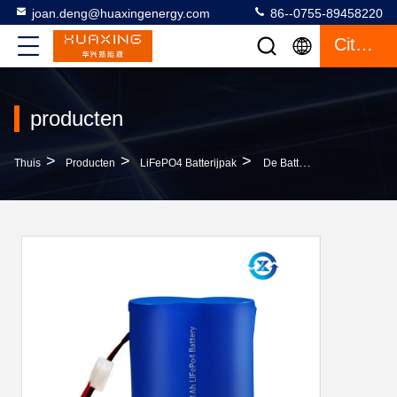
joan.deng@huaxingenergy.com
86--0755-89458220
Citaat
producten
>
>
>
Thuis
Producten
LiFePO4 Batterijpak
De Batterijpak Van De Douane Diep Cyclus 3.2V 11Ah LiFePO4