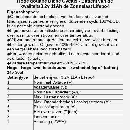
Hoge douane Diepe Cyclus - Batterij van de
kwaliteits3.2v 11Ah de Zonnelast Lifepo4
Eigenschappen:
◆Gebruikend de technologie van het fosfaatcel van het
lithiumijzer, superieure veiligheid, duizenden cycli, 100%DOD,
in de normale omstandigheden.
◆Ingebouwde automatische bescherming voor overbelasting,
over lossing, over stroom en over temperatuur.
◆Vrij van onderhoud. ◆ Het interne cel in evenwicht brengen.
◆Lichter gewicht: Ongeveer 40% ~50% van het gewicht van
een vergelijkbare lood zure batterij.
◆Kan worden geladen gebruikend de meeste standaard lead-
acid lasten (plaats).
◆Bredere temperatuurwaaier: - 20℃~60℃.
Hoge - hoge kwaliteitsdouane - kwaliteitslifepo4 batterij
24v 30ah
Batterijtype
de batterij van 3.2V 11Ah Lifepo4
1
Nominaal Voltage (V):
2
Voltagewaaier (V):
3
Nominale Capaciteit (Ah):
4
Max. Lastenstroom (A):
5
Max. Ononderbroken Lossingsstroom (A):
6
Pieklossingsstroom (A):
7
Het cyclusleven (Tijden):
8
Lastenmanier:
9
Afmeting (L*W*H):