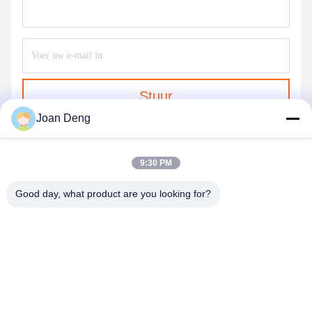
Stuur
Joan Deng
9:30 PM
Good day, what product are you looking for?
SHENZHEN HUAXING NEW ENERGY
TECHNOLOGY CO.,LTD
joan.deng@huaxingenergy.com
86--0755-89458220