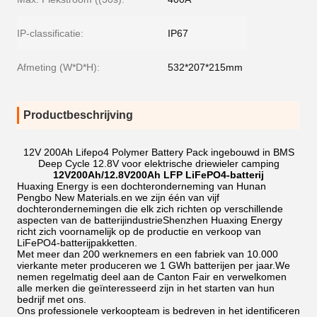
IP-classificatie:
IP67
Afmeting (W*D*H):
532*207*215mm
Productbeschrijving
12V 200Ah Lifepo4 Polymer Battery Pack ingebouwd in BMS
Deep Cycle 12.8V voor elektrische driewieler camping
12V2
00
Ah/12.8V2
00
Ah LFP LiFePO4-batterij
Huaxing Energy is een dochteronderneming van Hunan
Pengbo New Materials.en we zijn één van vijf
dochterondernemingen die elk zich richten op verschillende
aspecten van de batterijindustrieShenzhen Huaxing Energy
richt zich voornamelijk op de productie en verkoop van
LiFePO4-batterijpakketten.
Met meer dan 200 werknemers en een fabriek van 10.000
vierkante meter produceren we 1 GWh batterijen per jaar.We
nemen regelmatig deel aan de Canton Fair en verwelkomen
alle merken die geïnteresseerd zijn in het starten van hun
bedrijf met ons.
Ons professionele verkoopteam is bedreven in het identificeren