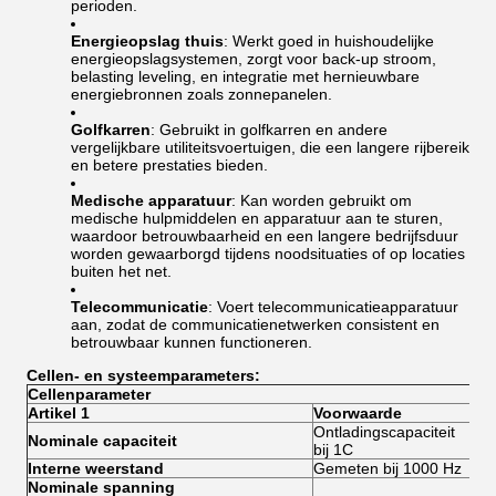
perioden.
Energieopslag thuis
: Werkt goed in huishoudelijke
energieopslagsystemen, zorgt voor back-up stroom,
belasting leveling, en integratie met hernieuwbare
energiebronnen zoals zonnepanelen.
Golfkarren
: Gebruikt in golfkarren en andere
vergelijkbare utiliteitsvoertuigen, die een langere rijbereik
en betere prestaties bieden.
Medische apparatuur
: Kan worden gebruikt om
medische hulpmiddelen en apparatuur aan te sturen,
waardoor betrouwbaarheid en een langere bedrijfsduur
worden gewaarborgd tijdens noodsituaties of op locaties
buiten het net.
Telecommunicatie
: Voert telecommunicatieapparatuur
aan, zodat de communicatienetwerken consistent en
betrouwbaar kunnen functioneren.
Cellen- en systeemparameters:
Cellenparameter
Artikel 1
Voorwaarde
Spe
Ontladingscapaciteit
Nominale capaciteit
10
bij 1C
Interne weerstand
Gemeten bij 1000 Hz
≤ 0
Nominale spanning
3.2