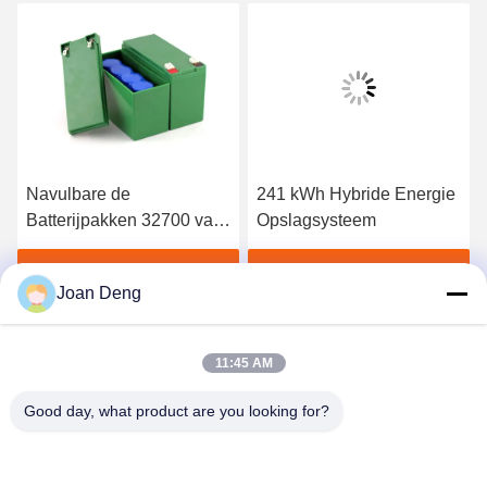
Navulbare de
241 kWh Hybride Energie
Batterijpakken 32700 van
Opslagsysteem
12V 6Ah LiFePO4-Cel
met BMS
Vind de beste prijs
Vind de beste prijs
Joan Deng
11:45 AM
Good day, what product are you looking for?
SHENZHEN HUAXING NEW ENERGY
TECHNOLOGY CO.,LTD