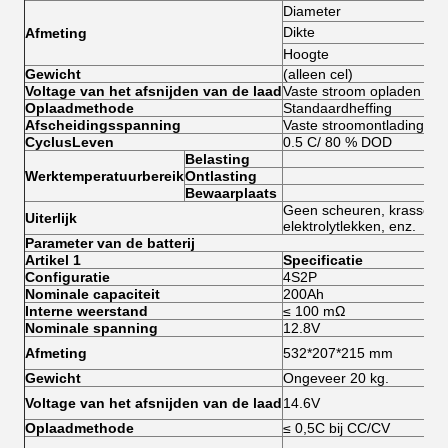
Diameter
173
Dikte
48.
Afmeting
Hoogte
115
Gewicht
(alleen cel)
20,
Voltage van het afsnijden van de laad
Vaste stroom opladen
3.6
Oplaadmethode
Standaardheffing
≤ 0
Afscheidingsspanning
Vaste stroomontlading
2.3
Cyclus
Leven
0.5 C/ 80 % DOD
≥ 4
Belasting
0°5
Werktemperatuurbereik
Ontlasting
-20
Bewaarplaats
0°4
Geen scheuren, krassen, 
Uiterlijk
elektrolytlekken, enz.
Parameter van de batterij
Artikel 1
Specificatie
Op
Configuratie
4S2P
In 
Nominale capaciteit
200Ah
Interne weerstand
≤ 100 mΩ
Nominale spanning
12.8V
Afm
Afmeting
532*207*215 mm
pla
Gewicht
Ongeveer 20 kg.
Sto
Voltage van het afsnijden van de laad
14.6V
een
Oplaadmethode
≤ 0,5C bij CC/CV
Een