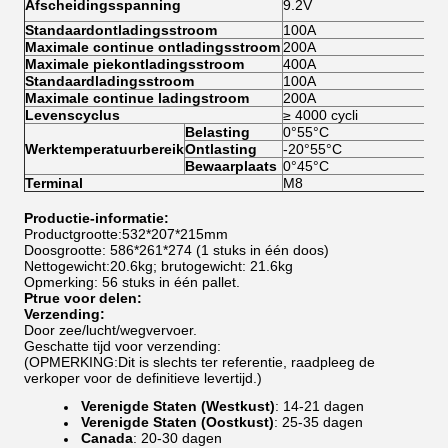
Afscheidingsspanning
9.2V
sto
Standaardontladingsstroom
100A
Maximale continue ontladingsstroom
200A
Maximale piekontladingsstroom
400A
5S
Standaardladingsstroom
100A
Maximale continue ladingstroom
200A
Levenscyclus
≥ 4000 cycli
25
Belasting
0°55°C
Werktemperatuurbereik
Ontlasting
-20°55°C
Bewaarplaats
0°45°C
Terminal
M8
Productie-informatie:
Productgrootte:532*207*215mm
Doosgrootte: 586*261*274 (1 stuks in één doos)
Nettogewicht:20.6kg; brutogewicht: 21.6kg
Opmerking: 56 stuks in één pallet.
Ptrue voor delen:
Verzending:
Door zee/lucht/wegvervoer.
Geschatte tijd voor verzending:
(OPMERKING:Dit is slechts ter referentie, raadpleeg de
verkoper voor de definitieve levertijd.)
Verenigde Staten (Westkust)
: 14-21 dagen
Verenigde Staten (Oostkust)
: 25-35 dagen
Canada
: 20-30 dagen