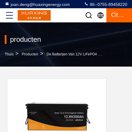
joan.deng@huaxingenergy.com
86--0755-89458220
Citaat
producten
>
>
>
Thuis
Producten
De Batterijen Van 12V LiFePO4
12V 200Ah Lifep