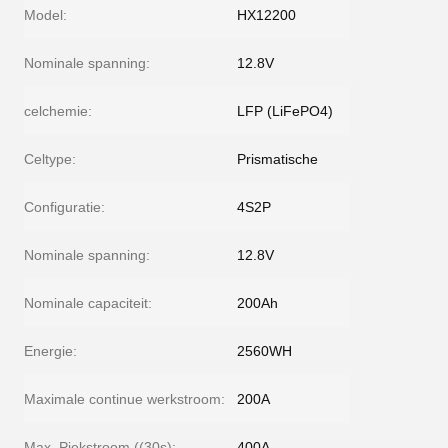
Model:
HX12200
Nominale spanning:
12.8V
celchemie:
LFP (LiFePO4)
Celtype:
Prismatische
Configuratie:
4S2P
Nominale spanning:
12.8V
Nominale capaciteit:
200Ah
Energie:
2560WH
Maximale continue werkstroom:
200A
Max. Piekstroom ((30s):
400A