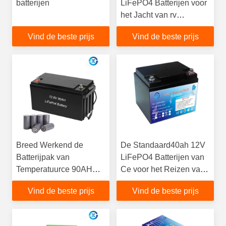
batterijen
LiFePO4 Batterijen voor
het Jacht van rv
Motorhome
Vind de beste prijs
Vind de beste prijs
Breed Werkend de
De Standaard40ah 12V
Batterijpak van
LiFePO4 Batterijen van
Temperatuurce 90AH
Ce voor het Reizen van
12V Lifepo4
Auto
Vind de beste prijs
Vind de beste prijs