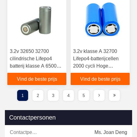
3.2v 32650 32700
3.2v klasse A 32700
cilindrische Lifepo4
Lifepo4-batterijcellen
batterij klasse A 6500mA
2000 cycli Hoge
7000mA
capaciteit
Vind de beste prijs
Vind de beste prijs
nikkelstrippenschroef
1
2
3
4
5
Contactpersonen
Contactpersonen:
Ms. Joan Deng