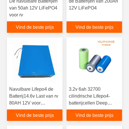
De navulbare Batterijen
de Batterijen van 200Ah
van 50ah 12V LiFePO4
12V LiFePO4
voor rv
Vind de beste prijs
Vind de beste prijs
Navulbare Lifepo4 de
3.2v 6ah 32700
Batterij14.6v Last van rv
cilindrische Lifepo4-
80AH 12V voor
batterijcellen Deep
Straatlantaarn
Cycle BIS gecertificeerd
Vind de beste prijs
Vind de beste prijs
voor Ebike