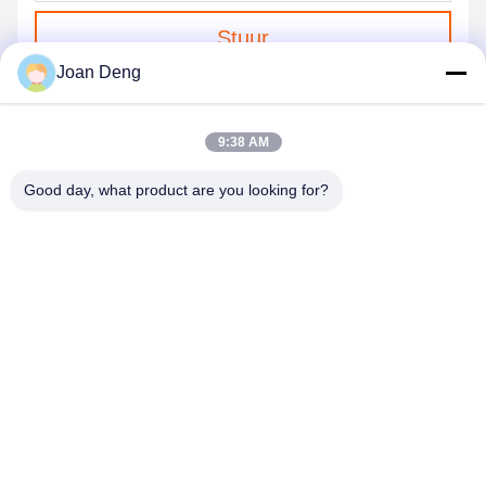
Stuur
Joan Deng
9:38 AM
Good day, what product are you looking for?
SHENZHEN HUAXING NEW ENERGY
TECHNOLOGY CO.,LTD
joan.deng@huaxingenergy.com
86--0755-89458220
No.18 Shijing Mingcheng Road, Pingshan District, Shenzhen
City, Guangdong Province, China;