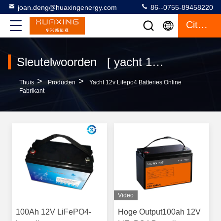
joan.deng@huaxingenergy.com
86--0755-89458220
Citaat
Sleutelwoorden [ yacht 12v lifepo4 batteries ] Gelijke 49 producten
>
>
Thuis
Producten
Yacht 12v Lifepo4 Batteries Online
Fabrikant
Video
100Ah 12V LiFePO4-
Hoge Output100ah 12V