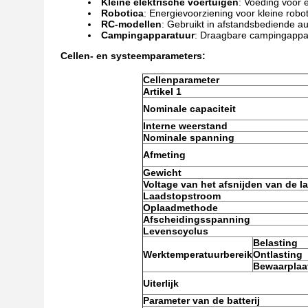
Kleine elektrische voertuigen
: Voeding voor e
Robotica
: Energievoorziening voor kleine rob
RC-modellen
: Gebruikt in afstandsbediende au
Campingapparatuur
: Draagbare campingappara
Cellen- en systeemparameters:
Cellenparameter
Artikel 1
Nominale capaciteit
Interne weerstand
Nominale spanning
Afmeting
Gewicht
Voltage van het afsnijden van de l
Laadstopstroom
Oplaadmethode
Afscheidingsspanning
Levenscyclus
Belasting
Werktemperatuurbereik
Ontlasting
Bewaarplaa
Uiterlijk
Parameter van de batterij