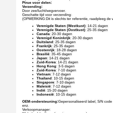
Ptrue voor delen:
Verzending:
Door zee/lucht/wegvervoer.
Geschatte tijd voor verzending:
(OPMERKING:Dit is slechts ter referentie, raadpleeg de ve
Verenigde Staten (Westkust)
: 14-21 dagen
Verenigde Staten (Oostkust)
: 25-35 dagen
Canada
: 20-30 dagen
Verenigd Koninkrijk
: 20-30 dagen
Duitsland
: 25-35 dagen
Frankrijk
: 25-35 dagen
Oostenrijk
: 18-28 dagen
Brasilië
: 35-45 dagen
Japan
: 14-21 dagen
Zuid-Korea
: 14-21 dagen
Hong Kong
: 3-5 dagen
Zuid-Korea
: 7-10 dagen
Vietnam
: 7-12 dagen
Thailand
: 10-15 dagen
Singapore
: 7-10 dagen
Maleisië
: 7-12 dagen
Indië
: 15-20 dagen
Indonesië
: 10-15 dagen
OEM-ondersteuning:
Gepersonaliseerd label, S/N code l
enz.
Verkoopmanager: