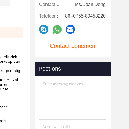
Contactpersonen:
Ms. Joan Deng
Telefoon:
86--0755-89458220
Contact opnemen
 elk zich
verkoop van
Post ons
 regelmatig
ten en zal
aren.
r het
ische
oals