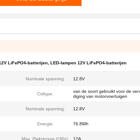
12V LiFePO4-batterijen
,
LED-lampen 12V LiFePO4-batterijen
Nominale spanning:
12.8V
van de soort gebruikt voor de ver
Celtype:
diging van motorvoertuigen
Nominale spanning:
12.8V
Energie:
76.8Wh
Max. Piekstroom ((30s):
12A