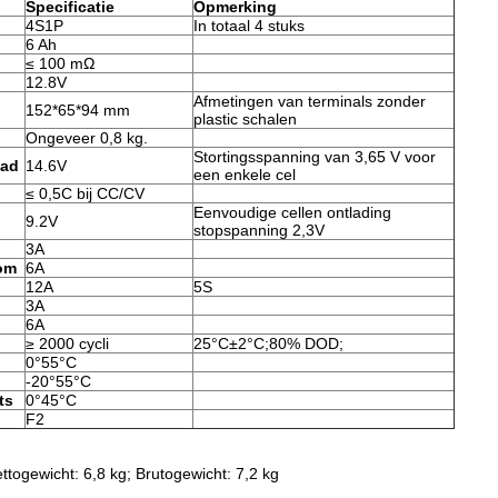
Specificatie
Opmerking
4S1P
In totaal 4 stuks
6 Ah
≤ 100 mΩ
12.8V
Afmetingen van terminals zonder
152*65*94 mm
plastic schalen
Ongeveer 0,8 kg.
Stortingsspanning van 3,65 V voor
aad
14.6V
een enkele cel
≤ 0,5C bij CC/CV
Eenvoudige cellen ontlading
9.2V
stopspanning 2,3V
3A
om
6A
12A
5S
3A
6A
≥ 2000 cycli
25°C±2°C;80% DOD;
0°55°C
-20°55°C
ts
0°45°C
F2
togewicht: 6,8 kg; Brutogewicht: 7,2 kg