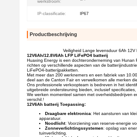
werkstroom:
IP-classificatie:
IP67
Productbeschrijving
Veiligheid Lange levensduur 6Ah 12V
12V6Ah/12.8V6Ah LFP LiFePO4 batterij
Huaxing Energy is een dochteronderneming van Hunan Pe
richten op verschillende aspecten van de batterijindust
LiFePO4-batterijpakketten.
Met meer dan 200 werknemers en een fabriek van 10.00
deel aan de Canton Fair en verwelkomen alle merken die g
Ons professionele verkoopteam is bedreven in het identi
uitgebreide ondersteuning bieden, inclusief specificatie
We werken momenteel samen met overheidsbedrijven en 
verschil.!
12V6Ah batterij Toepassing:
Draagbare elektronica
: Het aansturen van kle
apparatuur.
Noodlicht
: Voorziening van reserve-energie v
Zonneverlichtingssystemen
: opslag van ener
tuinverlichting.