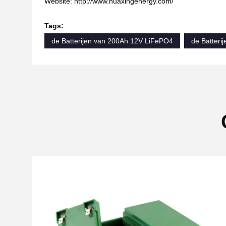
Website: http://www.huaxingenergy.com/
Tags:
de Batterijen van 200Ah 12V LiFePO4
de Batteri