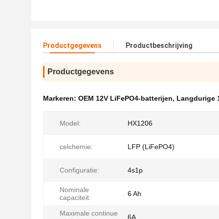
Productgegevens
Productbeschrijving
Productgegevens
Markeren:
OEM 12V LiFePO4-batterijen
,
Langdurige 
Model:
HX1206
celchemie:
LFP (LiFePO4)
Configuratie:
4s1p
Nominale
6 Ah
capaciteit:
Maximale continue
6A