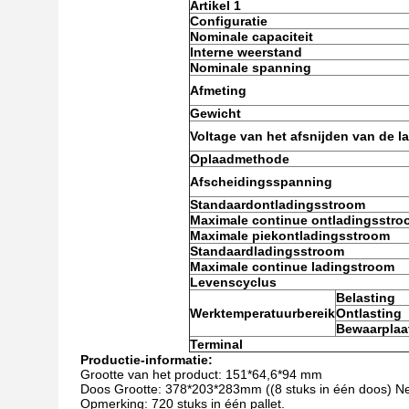
Artikel 1
Configuratie
Nominale capaciteit
Interne weerstand
Nominale spanning
Afmeting
Gewicht
Voltage van het afsnijden van de l
Oplaadmethode
Afscheidingsspanning
Standaardontladingsstroom
Maximale continue ontladingsstro
Maximale piekontladingsstroom
Standaardladingsstroom
Maximale continue ladingstroom
Levenscyclus
Belasting
Werktemperatuurbereik
Ontlasting
Bewaarplaa
Terminal
Productie-informatie:
Grootte van het product: 151*64,6*94 mm
Doos Grootte: 378*203*283mm ((8 stuks in één doos) Net
Opmerking: 720 stuks in één pallet.