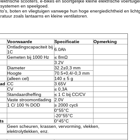
lektrische scooters, e-bikes en soortgelijke kleine elektrische voertuige
otsystemen en speelgoed.
to's, boten en vliegtuigen vanwege hun hoge energiedichtheid en licht
tuur zoals lantaarns en kleine ventilatoren.
Voorwaarde
Specificatie
Opmerking
Ontladingscapaciteit bij
6.0Ah
1C
Gemeten bij 1000 Hz
≤ 8mΩ
3.2V
Diameter
32.2±0,3 mm
Hoogte
70.5+0,4/-0,3 mm
(alleen cel)
140 ± 5 g
aad
CC
3.65V
CV
≤ 0,3A
Standaardheffing
≤ 1 C bij CC/CV
Vaste stroomontlading
2.0V
1 C/ 100 % DOD
≥ 2000 cycli
0°55°C
-20°55°C
ts
0°45°C
Geen scheuren, krassen, vervorming, vlekken,
elektrolytlekken, enz.