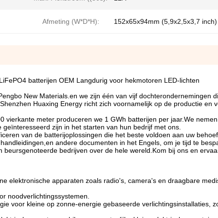
Afmeting (W*D*H):
152x65x94mm (5,9x2,5x3,7 inch)
 LiFePO4 batterijen OEM Langdurig voor hekmotoren LED-lichten
ngbo New Materials.en we zijn één van vijf dochterondernemingen die
rieShenzhen Huaxing Energy richt zich voornamelijk op de productie en 
0 vierkante meter produceren we 1 GWh batterijen per jaar.We nemen
eïnteresseerd zijn in het starten van hun bedrijf met ons.
ficeren van de batterijoplossingen die het beste voldoen aan uw behoef
s, handleidingen,en andere documenten in het Engels, om je tijd te besp
beursgenoteerde bedrijven over de hele wereld.Kom bij ons en ervaa
ine elektronische apparaten zoals radio's, camera's en draagbare med
oor noodverlichtingssystemen.
gie voor kleine op zonne-energie gebaseerde verlichtingsinstallaties, z