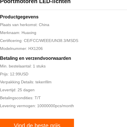
Poortmotoren LED-lichten
Productgegevens
Plaats van herkomst: China
Merknaam: Huaxing
Certificering: CE/FCC/WEEE/UN38.3/MSDS
Modelnummer: HX1206
Betaling en verzendvoorwaarden
Min. bestelaantal: 1 stuks
Prijs: 12.99USD
Verpakking Details: tekenfilm
Levertijd: 25 dagen
Betalingscondities: T/T
Levering vermogen: 10000000pcs/month
Vind de beste prijs