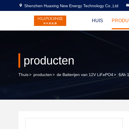
Shenzhen Huaxing New Energy Technology Co.,Ltd
HUIS
PRODU
producten
Thuis
>
producten
>
de Batterijen van 12V LiFePO4
>
6Ah 1