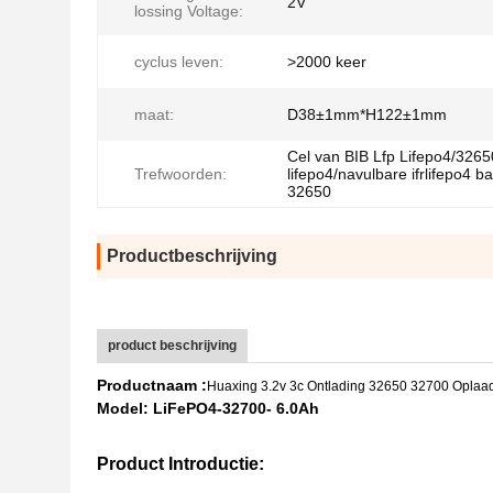
2V
lossing Voltage:
cyclus leven:
>2000 keer
maat:
D38±1mm*H122±1mm
Cel van BIB Lfp Lifepo4/326
Trefwoorden:
lifepo4/navulbare ifrlifepo4 bat
32650
Productbeschrijving
product beschrijving
Productnaam :
Huaxing 3.2v 3c Ontlading 32650 32700 Oplaadba
Model: LiFePO4-32700- 6.0Ah
Deep Cycle Navulbare Lithium Ion Ifr Batterij 32700 3.2v 100ah Lif
Product Introductie: