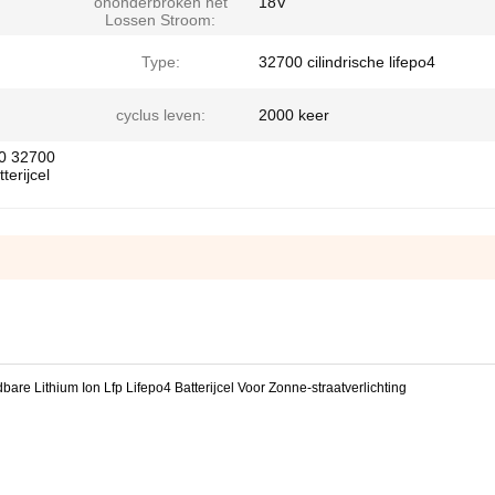
ononderbroken het
18V
Lossen Stroom:
Type:
32700 cilindrische lifepo4
cyclus leven:
2000 keer
50 32700
terijcel
re Lithium Ion Lfp Lifepo4 Batterijcel Voor Zonne-straatverlichting
epo4 Batterijcel voor Ev