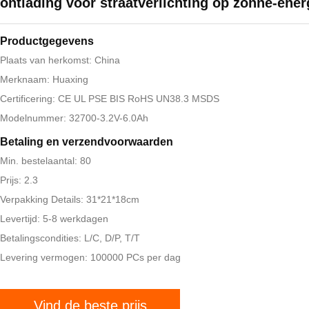
ontlading voor straatverlichting op zonne-ener
Productgegevens
Plaats van herkomst: China
Merknaam: Huaxing
Certificering: CE UL PSE BIS RoHS UN38.3 MSDS
Modelnummer: 32700-3.2V-6.0Ah
Betaling en verzendvoorwaarden
Min. bestelaantal: 80
Prijs: 2.3
Verpakking Details: 31*21*18cm
Levertijd: 5-8 werkdagen
Betalingscondities: L/C, D/P, T/T
Levering vermogen: 100000 PCs per dag
Vind de beste prijs