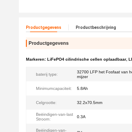
Productgegevens
Productbeschrijving
Productgegevens
Markeren:
LiFePO4 cilindrische cellen oplaadbaar
,
L
32700 LFP het Fosfaat van he
baterij type:
mijzer
Minimumcapaciteit:
5.8Ah
Celgrootte:
32.2x70.5mm
Beëindigen-van-last
0.3A
Stroom:
Beëindigen-van-