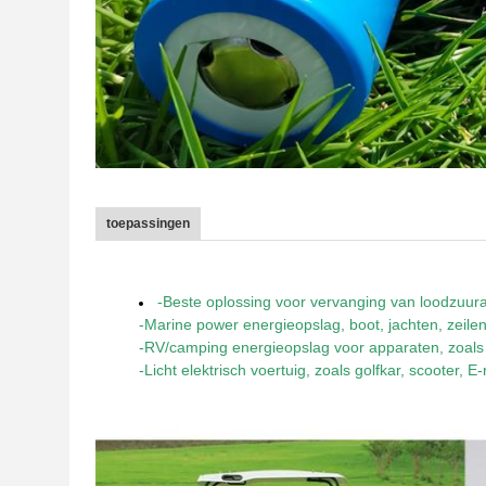
toepassingen
-Beste oplossing voor vervanging van loodzuu
-Marine power energieopslag, boot, jachten, zeil
-RV/camping energieopslag voor apparaten, zoals v
-Licht elektrisch voertuig, zoals golfkar, scooter, E-