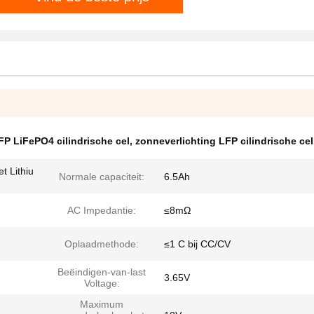
FP LiFePO4 cilindrische cel
,
zonneverlichting LFP cilindrische cel
t Lithiu
Normale capaciteit:
6.5Ah
AC Impedantie:
≤8mΩ
Oplaadmethode:
≤1 C bij CC/CV
Beëindigen-van-last
3.65V
Voltage:
Maximum