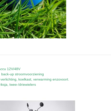
raccu 12V/48V
en back-up stroomvoorziening
erlichting, koelkast, verwarming enzovoort.
riksja, twee-/driewielers