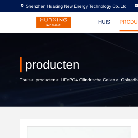
Shenzhen Huaxing New Energy Technology Co.,Ltd
HUIS
PRODU
producten
Thuis
>
producten
>
LiFePO4 Cilindrische Cellen
>
Oplaadba