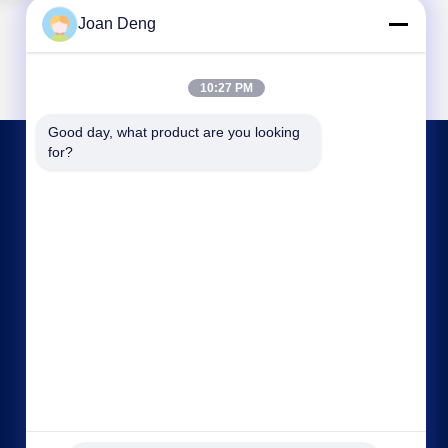
Joan Deng
10:27 PM
Good day, what product are you looking 
for?
NEEM CONTACT MET ONS OP
joan.deng@huaxingenergy.com
86--0755-89458220
No.18 Shijing Mingcheng Road, Pingshan District,
Shenzhen City, Guangdong Province, China;