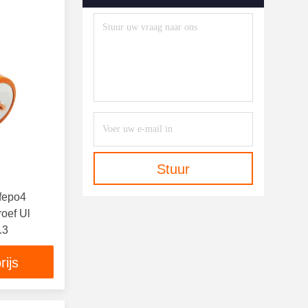
Stuur
fepo4
roef Ul
.3
rijs