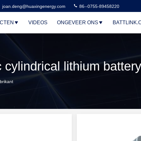
joan.deng@huaxingenergy.com
86--0755-89458220
CTEN
VIDEOS
ONGEVEER ONS
BATTLINK.
brikant