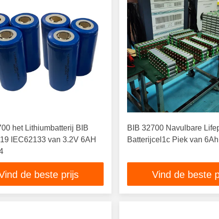
00 het Lithiumbatterij BIB
BIB 32700 Navulbare Life
19 IEC62133 van 3.2V 6AH
Batterijcel1c Piek van 6Ah
4
Vind de beste prijs
Vind de beste p