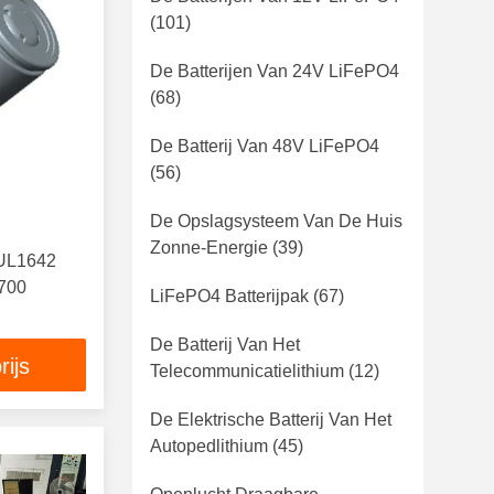
(101)
De Batterijen Van 24V LiFePO4
(68)
De Batterij Van 48V LiFePO4
(56)
De Opslagsysteem Van De Huis
Zonne-Energie
(39)
j UL1642
700
LiFePO4 Batterijpak
(67)
De Batterij Van Het
rijs
Telecommunicatielithium
(12)
De Elektrische Batterij Van Het
Autopedlithium
(45)