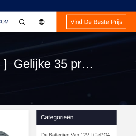
Vind De Beste Prijs
COM
Sleutelwoorden [ 3c cylindrical lithium battery ] Gelijke 35 producten
Categorieën
De Batterijen Van 12V LiFePO4