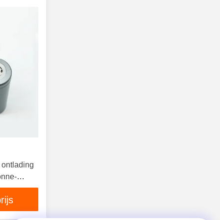
 ontlading
onne-
rijs