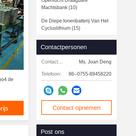
Openlucht Draagbare
Machtsbank
(10)
De Diepe Ionenbatterij Van Het
Cycluslithium
(15)
De Opslagsysteem Van De
Contactpersonen
Batterijenergie
(33)
Contactpersonen:
Ms. Joan Deng
Rv-Lithium Ion Battery
(11)
Telefoon:
86--0755-89458220
LiFePO4 Cilindrische Cellen
po4 de
(62)
Bluetooth-Lithiumbatterij
(10)
Contact opnemen
rijs
Post ons