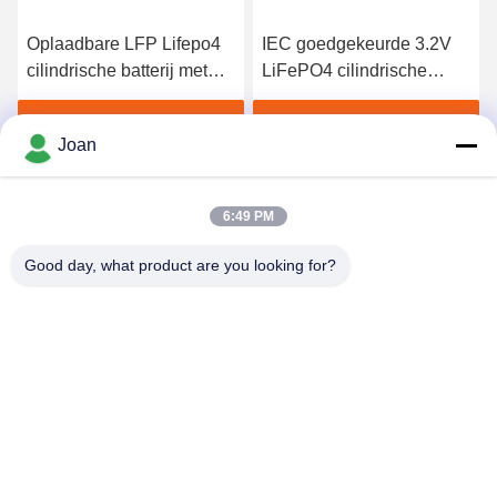
IEC goedgekeurde 3.2V
Navulbaar Cilindrisch
LiFePO4 cilindrische
32700 Lithium Ion Cell For
cellen oplaadbare 6Ah
Electric Vehicle
32700 voor RV Camping
Vind de beste prijs
Vind de beste prijs
Joan
6:49 PM
Good day, what product are you looking for?
SHENZHEN HUAXING NEW ENERGY
TECHNOLOGY CO.,LTD
joan.deng@huaxingenergy.com
86--0755-89458220
No.18 Shijing Mingcheng Road, Pingshan District, Shenzhen