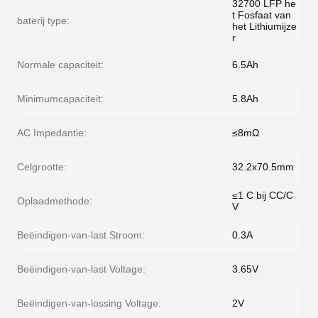
32700 LFP he
t Fosfaat van
baterij type:
het Lithiumijze
r
Normale capaciteit:
6.5Ah
Minimumcapaciteit:
5.8Ah
AC Impedantie:
≤8mΩ
Celgrootte:
32.2x70.5mm
≤1 C bij CC/C
Oplaadmethode:
V
Beëindigen-van-last Stroom:
0.3A
Beëindigen-van-last Voltage:
3.65V
Beëindigen-van-lossing Voltage:
2V