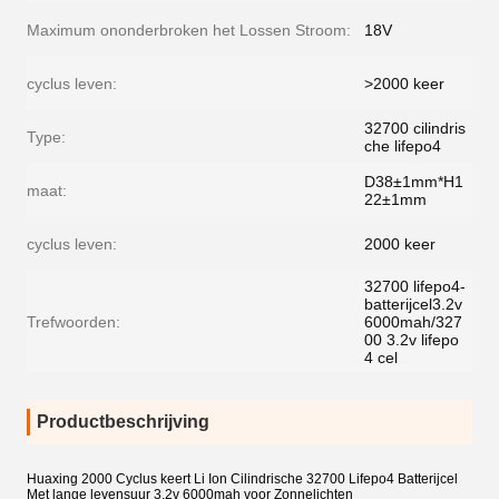
Maximum ononderbroken het Lossen Stroom:
18V
cyclus leven:
>2000 keer
32700 cilindris
Type:
che lifepo4
D38±1mm*H1
maat:
22±1mm
cyclus leven:
2000 keer
32700 lifepo4-
batterijcel3.2v
Trefwoorden:
6000mah/327
00 3.2v lifepo
4 cel
Productbeschrijving
Huaxing 2000 Cyclus keert Li Ion Cilindrische 32700 Lifepo4 Batterijcel
Met lange levensuur 3.2v 6000mah voor Zonnelichten