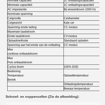
Normale capaciteit
1C ontladingscapaciteit
Minimale capaciteit
1C ontladingscapaciteit
AC-impedantie
Bij wisselstroom 1000 Hz
Nominale spanning
Celgrootte
Celdiameter
Celgewicht
Kale cel
Spanning einde lading
CC-modus
Maximale laadstroom
Einde laadstroom
CV-modus
Oplaadmethode
Standaard opladen
Spanning aan het einde van de ontlading
CC-modus
Max
continue ontlaadstroom
Max
Puls ontlaadstroom
Cyclus leven
100% DOD
Bediening
Temperatuur
Oplaadtemperatuur
Bereik
Ontladingstemperatuur
Bewaar temperatuur
Schroef- en noppencellen (Zie de afbeelding):