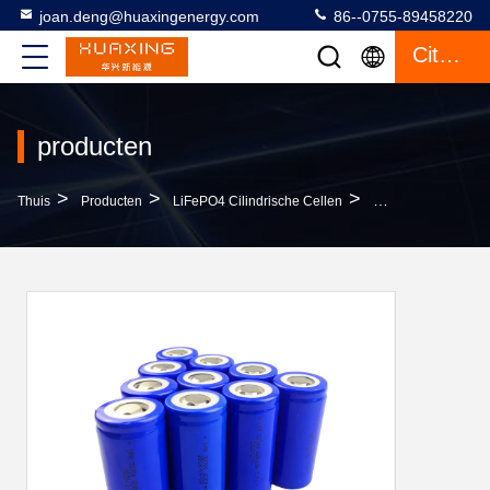
joan.deng@huaxingenergy.com
86--0755-89458220
Citaat
producten
>
>
>
Thuis
Producten
LiFePO4 Cilindrische Cellen
2000 Cyclustijden