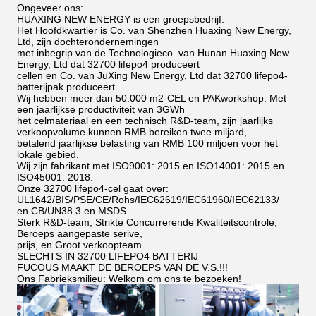
Ongeveer ons:
HUAXING NEW ENERGY is een groepsbedrijf.
Het Hoofdkwartier is Co. van Shenzhen Huaxing New Energy,
Ltd, zijn dochterondernemingen
met inbegrip van de Technologieco. van Hunan Huaxing New
Energy, Ltd dat 32700 lifepo4 produceert
cellen en Co. van JuXing New Energy, Ltd dat 32700 lifepo4-
batterijpak produceert.
Wij hebben meer dan 50.000 m2-CEL en PAKworkshop. Met
een jaarlijkse productiviteit van 3GWh
het celmateriaal en een technisch R&D-team, zijn jaarlijks
verkoopvolume kunnen RMB bereiken twee miljard,
betalend jaarlijkse belasting van RMB 100 miljoen voor het
lokale gebied.
Wij zijn fabrikant met ISO9001: 2015 en ISO14001: 2015 en
ISO45001: 2018.
Onze 32700 lifepo4-cel gaat over:
UL1642/BIS/PSE/CE/Rohs/IEC62619/IEC61960/IEC62133/
en CB/UN38.3 en MSDS.
Sterk R&D-team, Strikte Concurrerende Kwaliteitscontrole,
Beroeps aangepaste serive,
prijs, en Groot verkoopteam.
SLECHTS IN 32700 LIFEPO4 BATTERIJ
FUCOUS MAAKT DE BEROEPS VAN DE V.S.!!!
Ons Fabrieksmilieu: Welkom om ons te bezoeken!