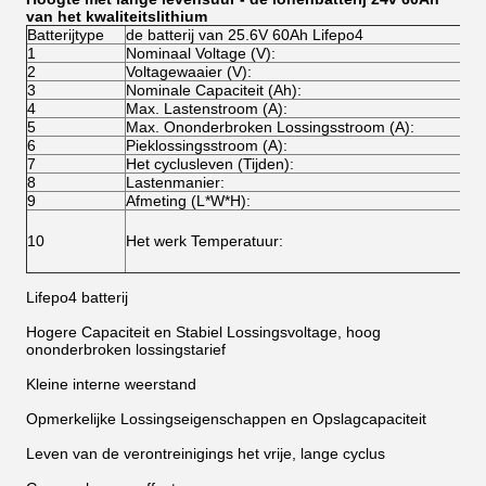
van het kwaliteitslithium
Batterijtype
de batterij van 25.6V 60Ah Lifepo4
1
Nominaal Voltage (V):
2
Voltagewaaier (V):
3
Nominale Capaciteit (Ah):
4
Max. Lastenstroom (A):
5
Max. Ononderbroken Lossingsstroom (A):
6
Pieklossingsstroom (A):
7
Het cyclusleven (Tijden):
8
Lastenmanier:
9
Afmeting (L*W*H):
10
Het werk Temperatuur:
Lifepo4 batterij
Hogere Capaciteit en Stabiel Lossingsvoltage, hoog
ononderbroken lossingstarief
Kleine interne weerstand
Opmerkelijke Lossingseigenschappen en Opslagcapaciteit
Leven van de verontreinigings het vrije, lange cyclus