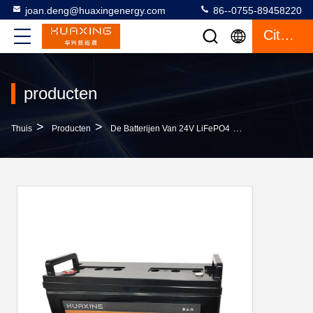
joan.deng@huaxingenergy.com
86--0755-89458220
Citaat
producten
>
>
>
Thuis
Producten
De Batterijen Van 24V LiFePO4
Het Lithium Ion