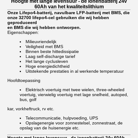
Hoogte met lange levensuur - de ionenbatterij 24v
60Ah van het kwaliteitslithium
Onze Lifepo4-batterij, navulbare LFP-batterij met BMS, die
onze 32700 lifepo4-cel gebruiken die wij hebben
geproduceerd
en BMS die wij hebben ontworpen.
Eigenschappen:
Milieuvriendelijk
Veiligheid met BMS
Binnen beste hittedissipatie
Laag self-discharge tarief
Het lange cyclusleven
Hoge energiedichtheid
Uitstekende prestaties in al werkende temperatuur
Hoofdtoepassing
Elektrisch voertuig met twee wielen, three-wheeled
voertuig, vierwielig voertuig met lage snelheid, autoped,
bus, golf
kar, vorkheftruck, rv etc.
Telecommunicatie, hulpvoeding, UPS
Opslagenergie voor zonnestelsel, zonnestraat, de
opslag van de huisenergie etc.
Hoogte met lange levensuur - de ionenbatterij 24v 60Ah