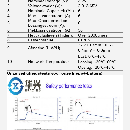
1
Nominaal Voltage (V):
3.2V
2
Voltagewaaier (V):
2.0~3.65V
3
Nominale Capaciteit (Ah):
6
4
Max. Lastenstroom (A):
6
Max. Ononderbroken
5
6
Lossingsstroom (A):
6
Pieklossingsstroom (A):
36
7
Het cyclusleven (Tijden):
Over 2000times
8
Lastenmanier:
CC/CV
32.2±0.3mm*70.5﹢
9
Afmeting (L*W*H):
0.4mm/﹣ 0.3mm
Last: 0℃~45℃
10
Het werk Temperatuur:
Lossing: -20℃~60℃
Opslag: -20℃~45℃
Onze veiligheidstests voor onze lifepo4-batterij: