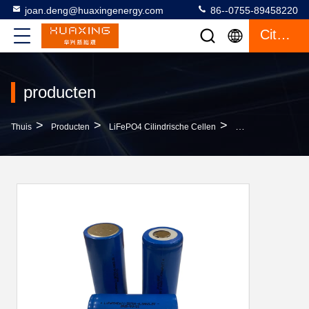
joan.deng@huaxingenergy.com
86--0755-89458220
Citaat
producten
>
>
>
Thuis
Producten
LiFePO4 Cilindrische Cellen
Cilindrische Celle