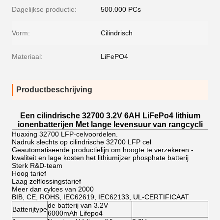
Dagelijkse productie:
500.000 PCs
Vorm:
Cilindrisch
Materiaal:
LiFePO4
Productbeschrijving
Een cilindrische 32700 3.2V 6AH LiFePo4 lithium
ionenbatterijen Met lange levensuur van rangcycli
Huaxing 32700 LFP-celvoordelen.
Nadruk slechts op cilindrische 32700 LFP cel
Geautomatiseerde productielijn om hoogte te verzekeren -
kwaliteit en lage kosten het lithiumijzer phosphate batterij
Sterk R&D-team
Hoog tarief
Laag zelflossingstarief
Meer dan cylces van 2000
BIB, CE, ROHS, IEC62619, IEC62133, UL-CERTIFICAAT
de batterij van 3.2V
Batterijtype
6000mAh Lifepo4