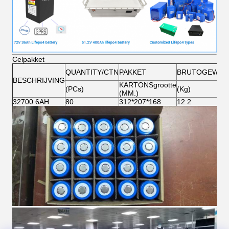
Celpakket
QUANTITY/CTN
PAKKET
BRUTOGEWIC
BESCHRIJVING
KARTONSgrootte
(PCs)
(Kg)
(MM.)
32700 6AH
80
312*207*168
12.2