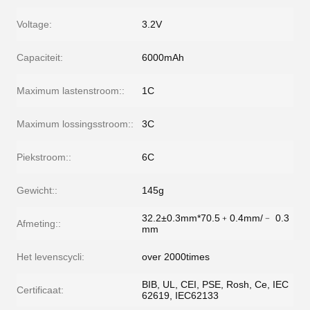
Voltage:
3.2V
Capaciteit:
6000mAh
Maximum lastenstroom::
1C
Maximum lossingsstroom::
3C
Piekstroom::
6C
Gewicht::
145g
32.2±0.3mm*70.5﹢0.4mm/﹣ 0.3
Afmeting::
mm
Het levenscycli:
over 2000times
BIB, UL, CEI, PSE, Rosh, Ce, IEC
Certificaat:
62619, IEC62133