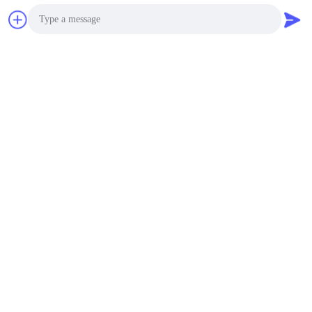
Photo
Video Call
Audio Call
40ft de cellen van containerloading=20 pallets=2000
cartons=160,000 PCs 32700 3.2V 6AH LFP
Huaxing New Energy