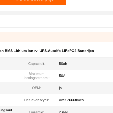
van BMS Lithium Ion rv
,
UPS-Autolfp LiFePO4 Batterijen
Capaciteit:
50ah
Maximum
50A
lossingsstroom::
OEM:
ja
Het levenscycli:
over 2000times
eingsaut
Garantie:
2 jaar