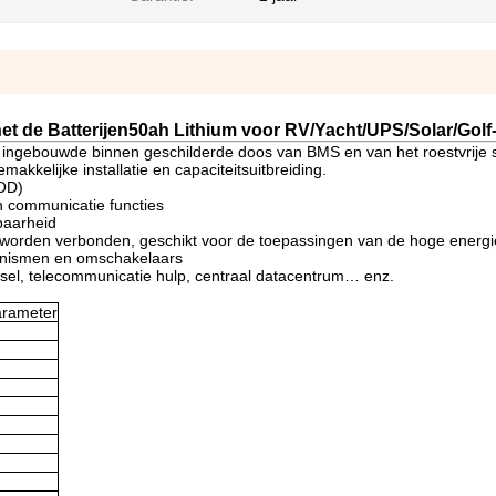
het de Batterijen50ah Lithium voor RV/Yacht/UPS/Solar/Golf
 ingebouwde binnen geschilderde doos van BMS en van het roestvrije s
makkelijke installatie en capaciteitsuitbreiding.
DOD)
n communicatie functies
baarheid
jd worden verbonden, geschikt voor de toepassingen van de hoge energi
anismen en omschakelaars
lsel, telecommunicatie hulp, centraal datacentrum… enz.
rameter