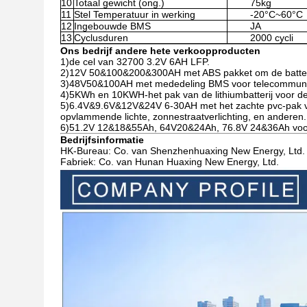
10
Totaal gewicht (ong.)
75kg
11
Stel Temperatuur in werking
-20°C~60°C
12
Ingebouwde BMS
JA
13
Cyclusduren
2000 cycli
Ons bedrijf andere hete verkoopproducten
1)de cel van 32700 3.2V 6AH LFP.
2)12V 50&100&200&300AH met ABS pakket om de batterij 
3)48V50&100AH met mededeling BMS voor telecommunic
4)5KWh en 10KWH-het pak van de lithiumbatterij voor d
5)6.4V&9.6V&12V&24V 6-30AH met het zachte pvc-pak van
opvlammende lichte, zonnestraatverlichting, en anderen.
6)51.2V 12&18&55Ah, 64V20&24Ah, 76.8V 24&36Ah voor e-
Bedrijfsinformatie
HK-Bureau: Co. van Shenzhenhuaxing New Energy, Ltd.
Fabriek: Co. van Hunan Huaxing New Energy, Ltd.