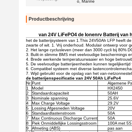
o, Marine
Productbeschrijving
van 24V LiFePO4 de Ionenrv Batterij van 
het de batterijsysteem van 1.This 24V50Ah LFP heeft de
zwarte of wit. 1. Vrij onderhoud. Modulair ontwerp voor ge
2. Het lange cyclusleven (meer dan 3000 cycli bij 80% 
3. Bulit-in slimme BMS met veelvoudige beschermings e
4. Brede werkende temperatuurwaaier en hoge betrouw
5. De veelvoudige batterijeenheden kunnen tegelijkerti
6. Compatibel systeem met diverse lastencontrolemech
7. Wijd gebruikt voor de opslag van het van-netzonneste
de batterijenspecificatie van 24V 50Ah LiFePo4
Nr.
Punt
Algemene Pa
1
Model
HX2450
2
Standaardcapaciteit
50AH
3
Nominale spanning
25.6V
4
Max Charge Voltage
29.2V
5
Lossing Afgesneden Voltage
20V
6
Standaardlastenstroom
50A
7
Max Continuous Discharge Current
50A
8
Piek Onmiddellijke Lossingsstroom
100A met 5S
9
Afmeting (ABS)
pas aan