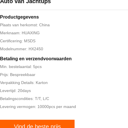
Auto van Jachtups
Productgegevens
Plaats van herkomst: China
Merknaam: HUAXING
Certificering: MSDS
Modelnummer: HX2450
Betaling en verzendvoorwaarden
Min. bestelaantal: 5pcs
Prijs: Bespreekbaar
Verpakking Details: Karton
Levertijd: 20days
Betalingscondities: T/T, L/C
Levering vermogen: 10000pcs per maand
Vind de beste prijs