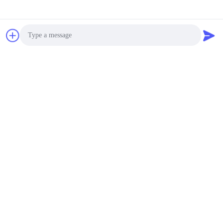
Photo
Video Call
Audio Call
Ons Fabrieksmilieu: Welkom om ons te bezoeken!