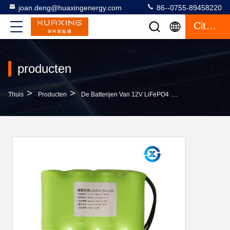
joan.deng@huaxingenergy.com
86--0755-89458220
Citaat
producten
>
>
>
Thuis
Producten
De Batterijen Van 12V LiFePO4
De Lichtgewicht