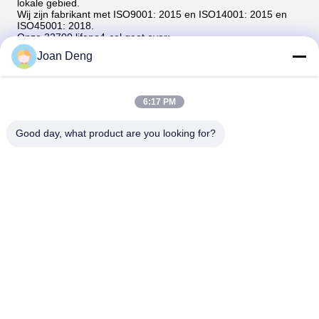
lokale gebied.
Wij zijn fabrikant met ISO9001: 2015 en ISO14001: 2015 en
ISO45001: 2018.
Onze 32700 lifepo4-cel gaat over:
UL1642/BIS/PSE/CE/Rohs/IEC62619/IEC61960/IEC62133/
Joan Deng
en CB/UN38.3 en MSDS.
Sterk R&D-team, Strikte Concurrerende Kwaliteitscontrole,
Beroeps aangepaste serive,
prijs, en Groot verkoopteam.
6:17 PM
SLECHTS IN 32700 LIFEPO4 BATTERIJ
FUCOUS MAAKT DE BEROEPS VAN DE V.S.!!!
Good day, what product are you looking for?