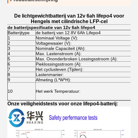
De lichtgewichtbatterij van 12v 6ah lifepo4 voor
Hengels met cilindrische LFP-cel
de batterijspecificatie van 12v 6ah lifepo4
Batterijtype
de batterij van 12.8V 6Ah Lifepo4
1
Nominaal Voltage (V):
2
Voltagewaaier (V):
3
Nominale Capaciteit (Ah):
4
Max. Lastenstroom (A):
5
Max. Ononderbroken Lossingsstroom (A):
6
Pieklossingsstroom (A):
7
Het cyclusleven (Tijden):
8
Lastenmanier:
9
Afmeting (L*W*H):
10
Het werk Temperatuur:
Onze veiligheidstests voor onze lifepo4-batterij: