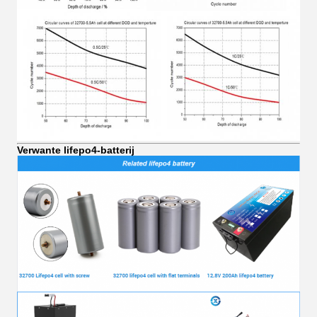
Verwante lifepo4-batterij