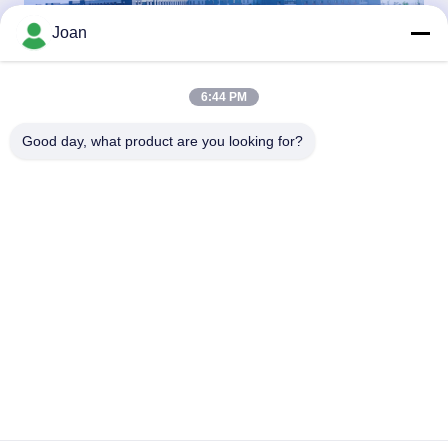
Joan
6:44 PM
Good day, what product are you looking for?
Ongeveer ons:
HUAXING NEW ENERGY is een groepsbedrijf.
Het Hoofdkwartier is Co. van Shenzhen Huaxing New Energy,
Ltd, zijn dochterondernemingen
met inbegrip van de Technologieco. van Hunan Huaxing New
Energy, Ltd dat 32700 lifepo4 produceert
cellen en Co. van JuXing New Energy, Ltd dat 32700 lifepo4-
batterijpak produceert.
Wij hebben meer dan 50.000 m2-CEL en PAKworkshop. Met
een jaarlijkse productiviteit van 3GWh
het celmateriaal en een technisch R&D-team, zijn jaarlijks
verkoopvolume kunnen RMB bereiken twee miljard,
betalend jaarlijkse belasting van RMB 100 miljoen voor het
lokale gebied.