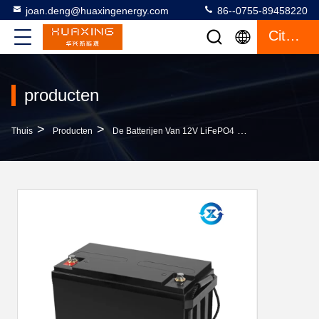
joan.deng@huaxingenergy.com
86--0755-89458220
Citaat
producten
>
>
>
Thuis
Producten
De Batterijen Van 12V LiFePO4
De Reservebatte