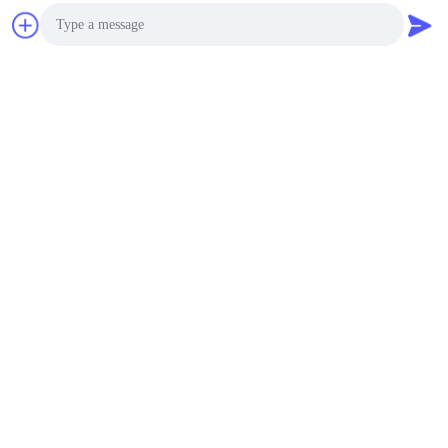
Wij zijn fabrikant met ISO9001: 2015 en ISO14001: 2015 en
ISO45001: 2018.
Onze 32700 lifepo4-cel gaat over:
UL1642/BIS/PSE/CE/Rohs/IEC62619/IEC61960/IEC62133/
en CB/UN38.3 en MSDS.
Sterk R&D-team, Strikte Concurrerende Kwaliteitscontrole,
Beroeps aangepaste serive,
prijs, en Groot verkoopteam.
SLECHTS IN 32700 LIFEPO4 BATTERIJ
Photo
FUCOUS MAAKT DE BEROEPS VAN DE V.S.!!!
Ons Fabrieksmilieu: Welkom om ons te bezoeken!
Video Call
Audio Call