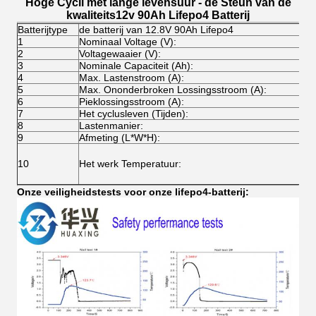
Hoge Cycli met lange levensuur - de Steun van de
kwaliteits12v 90Ah Lifepo4 Batterij
Batterijtype
de batterij van 12.8V 90Ah Lifepo4
1
Nominaal Voltage (V):
1
2
Voltagewaaier (V):
1
3
Nominale Capaciteit (Ah):
9
4
Max. Lastenstroom (A):
9
5
Max. Ononderbroken Lossingsstroom (A):
9
6
Pieklossingsstroom (A):
1
7
Het cyclusleven (Tijden):
O
8
Lastenmanier:
C
9
Afmeting (L*W*H):
3
L
10
Het werk Temperatuur:
L
O
Onze veiligheidstests voor onze lifepo4-batterij: