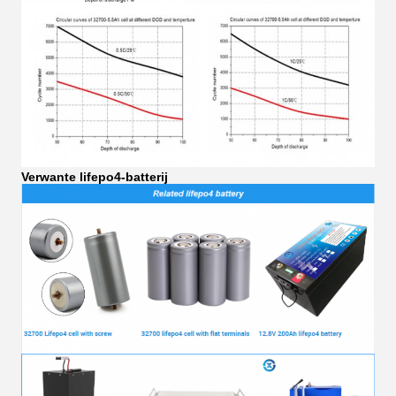
Verwante lifepo4-batterij