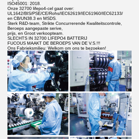
ISO45001: 2018.
Onze 32700 lifepo4-cel gaat over:
UL1642/BIS/PSE/CE/Rohs/IEC62619/IEC61960/IEC62133/
en CB/UN38.3 en MSDS.
Sterk R&D-team, Strikte Concurrerende Kwaliteitscontrole,
Beroeps aangepaste serive,
prijs, en Groot verkoopteam.
SLECHTS IN 32700 LIFEPO4 BATTERIJ
FUCOUS MAAKT DE BEROEPS VAN DE V.S.!!!
Ons Fabrieksmilieu: Welkom om ons te bezoeken!