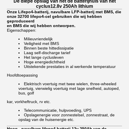
De diepe opslag van het de batterijhuis van het
cyclus12.8v 250Ah lithium
Onze Lifepo4-batterij, navulbare LFP-batterij met BMS, die
onze 32700 lifepo4-cel gebruiken die wij hebben
geproduceerd
en BMS die wij hebben ontworpen.
Eigenschappen:
Milieuvriendelijk
Veiligheid met BMS
Binnen beste hittedissipatie
Laag self-discharge tarief
Het lange cyclusleven
Hoge energiedichtheid
Uitstekende prestaties in al werkende temperatuur
Hoofdtoepassing
Elektrisch voertuig met twee wielen, three-wheeled
voertuig, vierwielig voertuig met lage snelheid, autoped,
bus, golf
kar, vorkheftruck, rv etc.
Telecommunicatie, hulpvoeding, UPS
Opslagenergie voor zonnestelsel, zonnestraat, de
opslag van de huisenergie etc.
Hoog - navulbare lifepo4 batterij 12v 250Ah van de