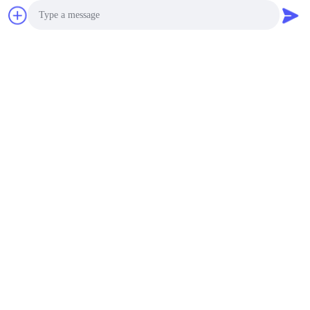
de Batterijen van 200Ah 12V LiFePO4
de Batterijen van 20Ah 12V LiFePO4
Jacht12v LiFePO4 Batterijen
Photo
Contactpersonen
Video Call
Contactpersonen:
Ms. Joan Deng
Audio Call
Telefoon:
86--0755-89458220
Contact opnemen
Post ons