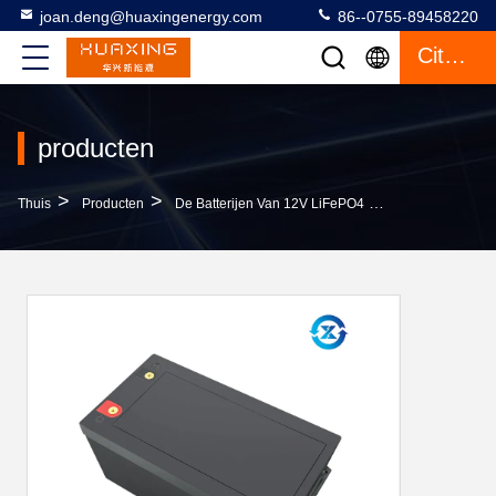
joan.deng@huaxingenergy.com
86--0755-89458220
Citaat
producten
>
>
>
Thuis
Producten
De Batterijen Van 12V LiFePO4
Batterij Van He