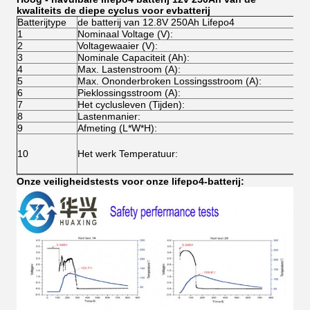
kwaliteits de diepe cyclus voor evbatterij
Batterijtype
de batterij van 12.8V 250Ah Lifepo4
1
Nominaal Voltage (V):
1
2
Voltagewaaier (V):
1
3
Nominale Capaciteit (Ah):
1
4
Max. Lastenstroom (A):
1
5
Max. Ononderbroken Lossingsstroom (A):
1
6
Pieklossingsstroom (A):
2
7
Het cyclusleven (Tijden):
O
8
Lastenmanier:
C
9
Afmeting (L*W*H):
5
L
10
Het werk Temperatuur:
L
O
Onze veiligheidstests voor onze lifepo4-batterij: