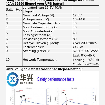
40Ah 32650 lifepo4 voor UPS-batterij
de batterij van 12.8V 40Ah
Batterijtype
Lifepo4
1
Nominaal Voltage (V):
12.8V
2
Voltagewaaier (V):
10~14.6
3
Nominale Capaciteit (Ah):
40
4
Max. Lastenstroom (A):
40
Max. Ononderbroken
5
40
Lossingsstroom (A):
6
Pieklossingsstroom (A):
80
7
Het cyclusleven (Tijden):
Over 2000times
8
Lastenmanier:
CC/CV
9
Afmeting (L*W*H):
520±2*265±2*220±2
Last: 0℃~45℃
10
Het werk Temperatuur:
Lossing: -20℃~60℃
Opslag: -20℃~45℃
Onze veiligheidstests voor onze lifepo4-batterij: