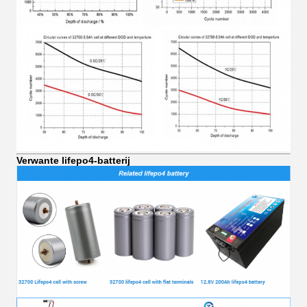
Verwante lifepo4-batterij