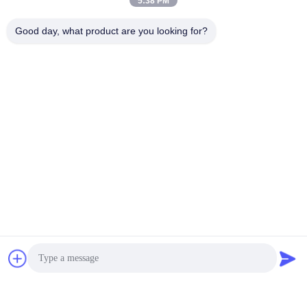
5:38 PM
Good day, what product are you looking for?
Ongeveer ons:
HUAXING NEW ENERGY is een groepsbedrijf.
Het Hoofdkwartier is Co. van Shenzhen Huaxing New Energy,
Ltd, zijn dochterondernemingen
met inbegrip van de Technologieco. van Hunan Huaxing New
Energy, Ltd dat 32700 lifepo4 produceert
cellen en Co. van JuXing New Energy, Ltd dat 32700 lifepo4-
batterijpak produceert.
Wij hebben meer dan 50.000 m2-CEL en PAKworkshop. Met
een jaarlijkse productiviteit van 3GWh
het celmateriaal en een technisch R&D-team, zijn jaarlijks
verkoopvolume kunnen RMB bereiken twee miljard,
betalend jaarlijkse belasting van RMB 100 miljoen voor het