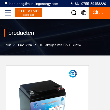
joan.deng@huaxingenergy.com
86--0755-89458220
Citaat
producten
>
>
>
Thuis
Producten
De Batterijen Van 12V LiFePO4
Diepe Cyclus 40