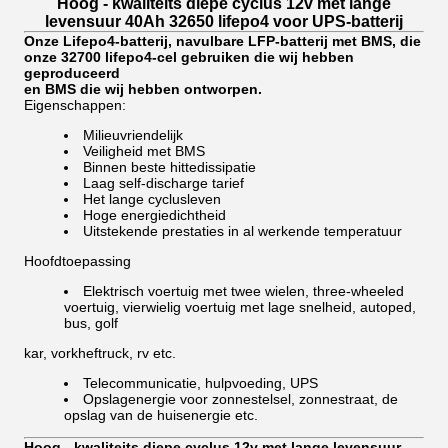
Hoog - kwaliteits diepe cyclus 12v met lange
levensuur 40Ah 32650 lifepo4 voor UPS-batterij
Onze Lifepo4-batterij, navulbare LFP-batterij met BMS, die
onze 32700 lifepo4-cel gebruiken die wij hebben
geproduceerd
en BMS die wij hebben ontworpen.
Eigenschappen:
Milieuvriendelijk
Veiligheid met BMS
Binnen beste hittedissipatie
Laag self-discharge tarief
Het lange cyclusleven
Hoge energiedichtheid
Uitstekende prestaties in al werkende temperatuur
Hoofdtoepassing
Elektrisch voertuig met twee wielen, three-wheeled
voertuig, vierwielig voertuig met lage snelheid, autoped,
bus, golf
kar, vorkheftruck, rv etc.
Telecommunicatie, hulpvoeding, UPS
Opslagenergie voor zonnestelsel, zonnestraat, de
opslag van de huisenergie etc.
Hoog - kwaliteits diepe cyclus 12v met lange levensuur