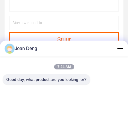
Stuur
Joan Deng
7:24 AM
Good day, what product are you looking for?
SHENZHEN HUAXING NEW ENERGY
TECHNOLOGY CO.,LTD
joan.deng@huaxingenergy.com
86--0755-89458220