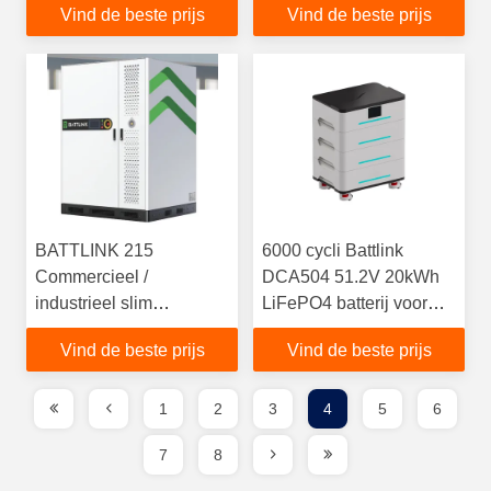
Vind de beste prijs
Vind de beste prijs
buiten het netwerk
werkende omvormer
gelegen omvormer
BATTLINK 215
6000 cycli Battlink
Commercieel /
DCA504 51.2V 20kWh
industrieel slim
LiFePO4 batterij voor
energieopslagsysteem
energieopslagsystemen
Vind de beste prijs
Vind de beste prijs
ESS-kast
voor thuis
1
2
3
4
5
6
7
8