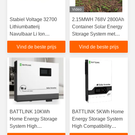
Video
Stabiel Voltage 32700
2.15MWH 768V 2800Ah
Lithiumbatterij
Container Solar Energy
Navulbaar Li Ion
Storage System met
Batteries 6000mAh 3.2V
RS485 communicatie
Vind de beste prijs
Vind de beste prijs
BATTLINK 10KWh
BATTLINK 5KWh Home
Home Energy Storage
Energy Storage System
System High
High Compatibility
Compatibility Eénfasige
Eenfasige buiten het net