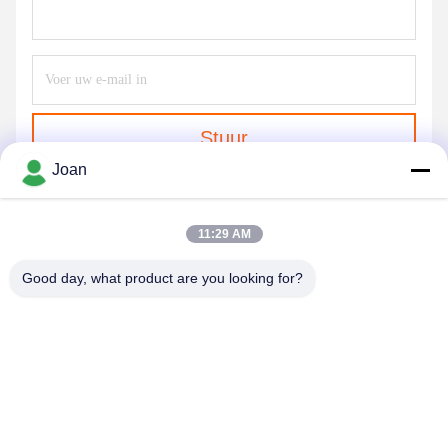
Stuur
Joan
11:29 AM
Good day, what product are you looking for?
SHENZHEN HUAXING NEW ENERGY
TECHNOLOGY CO.,LTD
joan.deng@huaxingenergy.com
86--0755-89458220