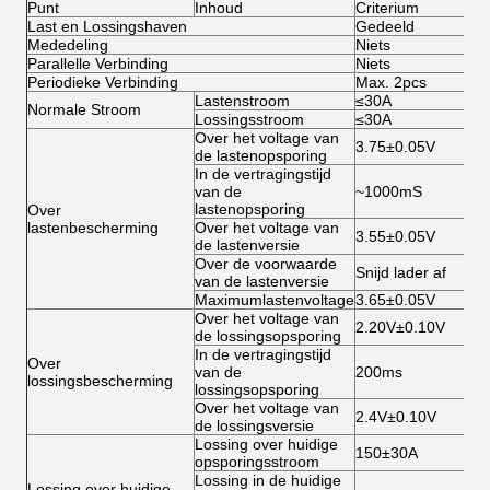
Punt
Inhoud
Criterium
Last en Lossingshaven
Gedeeld
Mededeling
Niets
Parallelle Verbinding
Niets
Periodieke Verbinding
Max. 2pcs
Lastenstroom
≤30A
Normale Stroom
Lossingsstroom
≤30A
Over het voltage van
3.75±0.05V
de lastenopsporing
In de vertragingstijd
van de
~1000mS
lastenopsporing
Over
lastenbescherming
Over het voltage van
3.55±0.05V
de lastenversie
Over de voorwaarde
Snijd lader af
van de lastenversie
Maximumlastenvoltage
3.65±0.05V
Over het voltage van
2.20V±0.10V
de lossingsopsporing
In de vertragingstijd
Over
van de
200ms
lossingsbescherming
lossingsopsporing
Over het voltage van
2.4V±0.10V
de lossingsversie
Lossing over huidige
150±30A
opsporingsstroom
Lossing in de huidige
Lossing over huidige