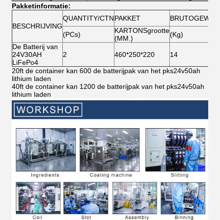
Pakketinformatie:
QUANTITY/CTN
PAKKET
BRUTOGEWIC
BESCHRIJVING
KARTONSgrootte
(PCs)
(Kg)
(MM.)
De Batterij van
24V30AH
2
460*250*220
14
LiFePo4
20ft de container kan 600 de batterijpak van het pks24v50ah
lithium laden
40ft de container kan 1200 de batterijpak van het pks24v50ah
lithium laden