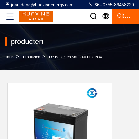
joan.deng@huaxingenergy.com
86--0755-89458220
Citaat
producten
>
>
>
Thuis
Producten
De Batterijen Van 24V LiFePO4
De Batterijen 