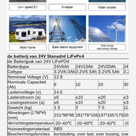
de batterij van 24V Stanadrd LiFePo4
de Batterijpak van 24V LiFePO4
Batterijtype
24V6Ah
24V10Ah
24V20Ah
24V3
Celtype
3.2V/6.0Ah
3.2V/5.5Ah
3.2V/5.5Ah
3.2V/
Nominaal Voltage (V)
12.8
Nominale Capaciteit
6
10
20
30
(Ah)
Lastenvoltage (v)
14.6
Lastenstroom (a)
≤6
≤10
≤20
≤30
Lossingsstroom (a)
≤6
≤10
≤20
≤30
Gewicht (kg)
1.5
3
7.5
11.5
Afmetingen (L*W*H)
151*98*98
181*76*166
197*165*170
208*1
(mm)
Verrichtingstemperatuur
-20~60℃
-20~60℃
-20~60℃
-20~
Huisvestingsmateriaal
ABS
Beschermingsfuncties
kortsluiting, over last, over lossing, over 