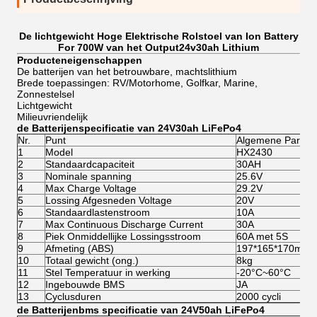
De lichtgewicht Hoge Elektrische Rolstoel van Ion Battery
For 700W van het Output24v30ah Lithium
Producteneigenschappen
De batterijen van het betrouwbare, machtslithium
Brede toepassingen: RV/Motorhome, Golfkar, Marine,
Zonnestelsel
Lichtgewicht
Milieuvriendelijk
de Batterijen
specificatie
van 24V30ah LiFePo4
Nr.
Punt
Algemene Parame
1
Model
HX2430
2
Standaardcapaciteit
30AH
3
Nominale spanning
25.6V
4
Max Charge Voltage
29.2V
5
Lossing Afgesneden Voltage
20V
6
Standaardlastenstroom
10A
7
Max Continuous Discharge Current
30A
8
Piek Onmiddellijke Lossingsstroom
60A met 5S
9
Afmeting (ABS)
197*165*170mm
10
Totaal gewicht (ong.)
8kg
11
Stel Temperatuur in werking
-20°C~60°C
12
Ingebouwde BMS
JA
13
Cyclusduren
2000 cycli
de Batterijen
bms specificatie van
24V50ah LiFePo4