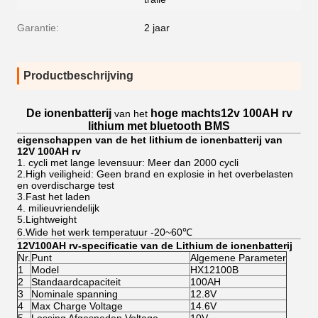
Garantie:
2 jaar
Productbeschrijving
De ionenbatterij
hoge machts12v 100AH rv
van het
lithium met bluetooth BMS
eigenschappen van de het lithium de ionenbatterij van
12V 100AH rv
1. cycli met lange levensuur: Meer dan 2000 cycli
2.High veiligheid: Geen brand en explosie in het overbelasten
en overdischarge test
3.Fast het laden
4. milieuvriendelijk
5.Lightweight
6.Wide het werk temperatuur -20~60℃
12V100AH rv-specificatie van de Lithium de ionenbatterij
Nr.
Punt
Algemene Parameter
1
Model
HX12100B
2
Standaardcapaciteit
100AH
3
Nominale spanning
12.8V
4
Max Charge Voltage
14.6V