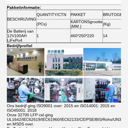
Pakketinformatie:
QUANTITY/CTN
PAKKET
BRUTOGEWI
BESCHRIJVING
KARTONSgrootte
(PCs)
(Kg)
(MM.)
De Batterij van
12V100AH
1
460*250*220
14
LiFePo4
Bedrijfprofiel
Ons bedrijf ging ISO9001 over: 2015 en iSO14001: 2015 en
ISO45001: 2018
Onze 32700 LFP cel ging
UL1642/IEC62619/IEC61960/IEC62133/CE/PSE/BIS/Rohs/UN38.8
en MSDS over.