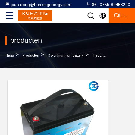
joan.deng@huaxingenergy.com
86--0755-89458220
Citaat
producten
>
>
>
Thuis
Producten
Rv-Lithium Ion Battery
Het Lithium Ion Battery With Bluetooth BMS Van 12V 100AH Rv