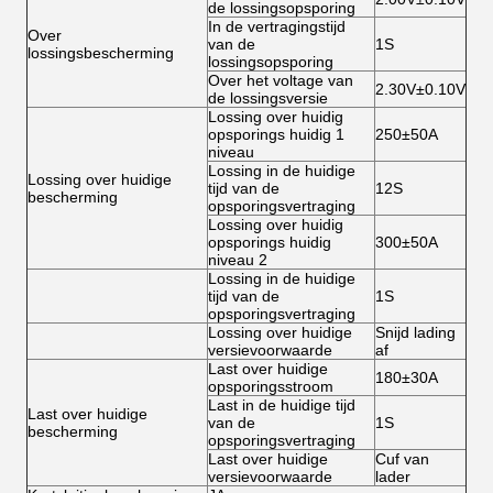
de lossingsopsporing
In de vertragingstijd
Over
van de
1S
lossingsbescherming
lossingsopsporing
Over het voltage van
2.30V±0.10V
de lossingsversie
Lossing over huidig
opsporings huidig 1
250±50A
niveau
Lossing in de huidige
Lossing over huidige
tijd van de
12S
bescherming
opsporingsvertraging
Lossing over huidig
opsporings huidig
300±50A
niveau 2
Lossing in de huidige
tijd van de
1S
opsporingsvertraging
Lossing over huidige
Snijd lading
versievoorwaarde
af
Last over huidige
180±30A
opsporingsstroom
Last in de huidige tijd
Last over huidige
van de
1S
bescherming
opsporingsvertraging
Last over huidige
Cuf van
versievoorwaarde
lader