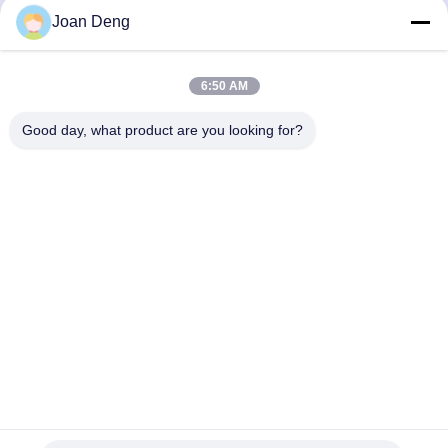
van de Golfkar
Vind de beste prijs
Vind de beste prijs
Joan Deng
6:50 AM
Good day, what product are you looking for?
SHENZHEN HUAXING NEW ENERGY
TECHNOLOGY CO.,LTD
joan.deng@huaxingenergy.com
86--0755-89458220
No.18 Shijing Mingcheng Road, Pingshan District, Shenzhen
City, Guangdong Province, China;
China Goede kwaliteit de Batterijen van 12V LiFePO4 Auteursrecht © 2021-