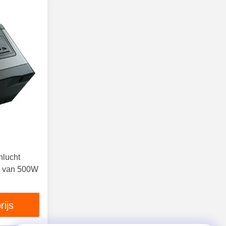
nlucht
k van 500W
rijs