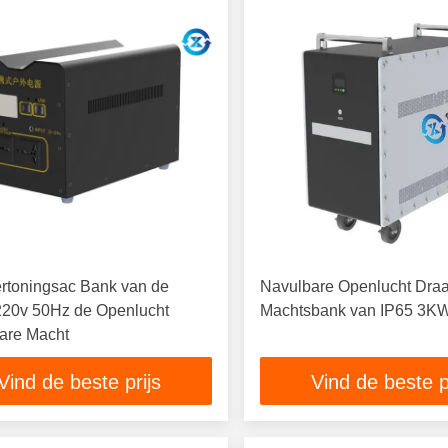
rtoningsac Bank van de
Navulbare Openlucht Dra
220v 50Hz de Openlucht
Machtsbank van IP65 3K
are Macht
Vind de beste prijs
Vind de beste p