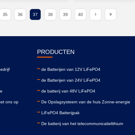
35
36
37
38
39
40
PRODUCTEN
edrijf
de Batterijen van 12V LiFePO4
de Batterijen van 24V LiFePO4
le
de batterij van 48V LiFePO4
et ons op
De Opslagsysteem van de huis Zonne-energie
LiFePO4 Batterijpak
De batterij van het telecommunicatielithium