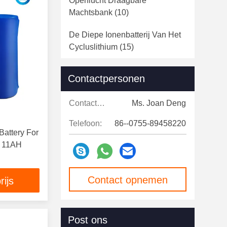
Openlucht Draagbare
Machtsbank
(10)
De Diepe Ionenbatterij Van Het
Cycluslithium
(15)
De Opslagsysteem Van De
Contactpersonen
Batterijenergie
(32)
Contactpersonen:
Ms. Joan Deng
Rv-Lithium Ion Battery
(11)
Telefoon:
86--0755-89458220
LiFePO4 Cilindrische Cellen
Battery For
(62)
V 11AH
Bluetooth-Lithiumbatterij
(10)
Contact opnemen
rijs
Post ons