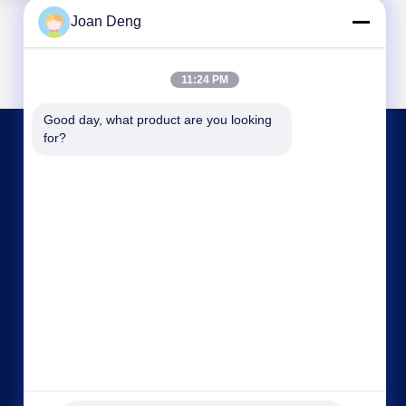
Joan Deng
11:24 PM
Good day, what product are you looking 
for?
NEEM CONTACT MET ONS OP
joan.deng@huaxingenergy.com
86--0755-89458220
No.18 Shijing Mingcheng Road, Pingshan District,
Shenzhen City, Guangdong Province, China;