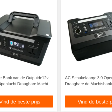
e Bank van de Outputdc12v
AC Schakelaarqc 3,0 Ope
penlucht Draagbare Macht
Draagbare de Machtsban
Vind de beste prijs
Vind de beste p