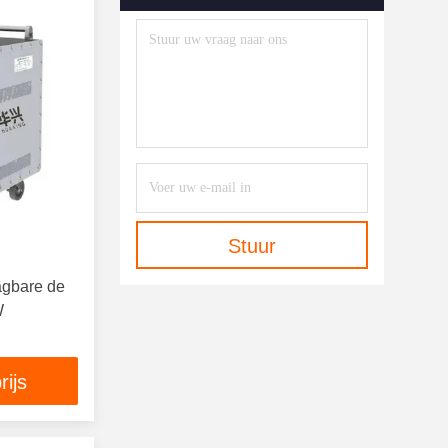
Stuur
agbare de
W
rijs