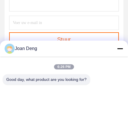
Stuur
Joan Deng
6:26 PM
Good day, what product are you looking for?
SHENZHEN HUAXING NEW ENERGY
TECHNOLOGY CO.,LTD
joan.deng@huaxingenergy.com
86--0755-89458220