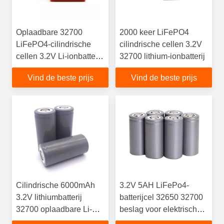
Oplaadbare 32700
2000 keer LiFePO4
LiFePO4-cilindrische
cilindrische cellen 3.2V
cellen 3.2V Li-ionbatterij
32700 lithium-ionbatterij
voor E-driewieler:
Vind de beste prijs
Vind de beste prijs
Cilindrische 6000mAh
3.2V 5AH LiFePo4-
3.2V lithiumbatterij
batterijcel 32650 32700
32700 oplaadbare Li-
beslag voor elektrisch
ionbatterijen
voertuig met 2 wielen;