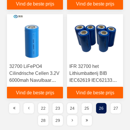
Vind de beste prijs
Vind de beste prijs
32700 LiFePO4
IFR 32700 het
Cilindrische Cellen 3.2V
Lithiumbatterij BIB
6000mah Navulbaar
IEC62619 IEC62133
voor Elektrisch voertuig
van 3.2V 6AH LiFePo4
Vind de beste prijs
Vind de beste prijs
Met drie wielen
22
23
24
25
26
27
28
29