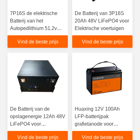
7P16S de elektrische
De Batterij van 3P16S
Batterij van het
20Ah 48V LiFePO4 voor
Autopedlithium 51.2v
Elektrische voertuigen
40Ah over 2000time
Vind de beste prijs
Vind de beste prijs
Cycli Met lange
levensuur
De Batterij van de
Huaxing 12V 100Ah
opslagenergie 12Ah 48V
LFP-batterijpak
LiFePO4 voor
grafietanode voor
Elektrische Fiets
voertuig met lage
Vind de beste prijs
Vind de beste prijs
snelheid