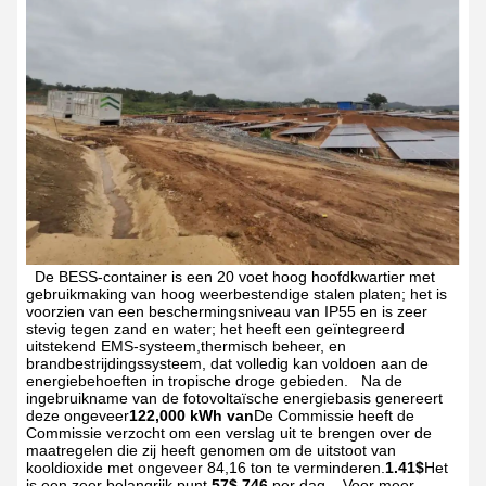
De BESS-container is een 20 voet hoog hoofdkwartier met
gebruikmaking van hoog weerbestendige stalen platen; het is
voorzien van een beschermingsniveau van IP55 en is zeer
stevig tegen zand en water; het heeft een geïntegreerd
uitstekend EMS-systeem,thermisch beheer, en
brandbestrijdingssysteem, dat volledig kan voldoen aan de
energiebehoeften in tropische droge gebieden.
Na de
ingebruikname van de fotovoltaïsche energiebasis genereert
deze ongeveer
122,000 kWh van
De Commissie heeft de
Commissie verzocht om een verslag uit te brengen over de
maatregelen die zij heeft genomen om de uitstoot van
kooldioxide met ongeveer 84,16 ton te verminderen.
1.41$
Het
is een zeer belangrijk punt.
57$ 746.
per dag.
Voor meer