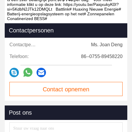
informatie klikt u op deze link: https://youtu.be/PaiqxukyK0I?
si=5KdbN2JTk12DMQLt
Battlink#
Huaxing Nieuwe Energie#
Batterij-energieopslagsysteem op het net#
Zonnepanelen
Conatinerized BESS#
Contactpersonen
Contactpersonen:
Ms. Joan Deng
Telefoon:
86--0755-89458220
Contact opnemen
Post ons