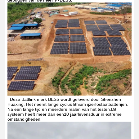
debuggen van de hele
PV+BESS.
Deze Battlink merk BESS wordt geleverd door Shenzhen
Huaxing. Het neemt lange cyclus lithium ijzerfosfaatbatterijen.
Na een lange tijd en meerdere malen van het testen.Dit
systeem heeft meer dan een
10 jaar
levensduur in extreme
omstandigheden.