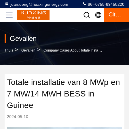
joan.deng@huaxingenergy.com
86--0755-89458220
Citaat
Gevallen
>
>
Thuis
Gevallen
Company Cases About Totale Installatie Van 8 MWp En 7 MW/14 MWH BESS In Guinee
Totale installatie van 8 MWp en
7 MW/14 MWH BESS in
Guinee
2024-05-10