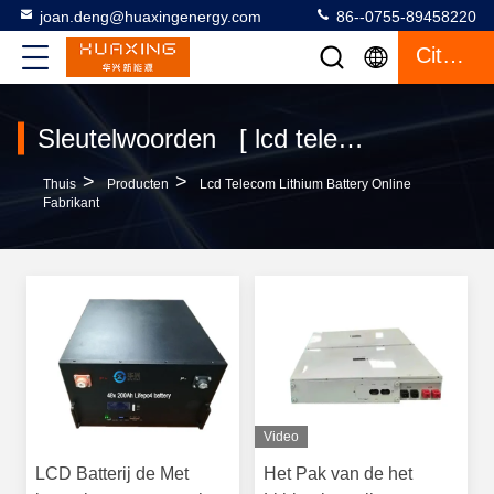
joan.deng@huaxingenergy.com
86--0755-89458220
Citaat
Sleutelwoorden [ lcd telecom lithium battery ] Gelijke 5 producten
>
>
Thuis
Producten
Lcd Telecom Lithium Battery Online
Fabrikant
Video
LCD Batterij de Met
Het Pak van de het