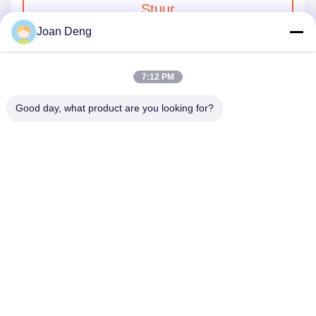
Stuur
Joan Deng
7:12 PM
Good day, what product are you looking for?
SHENZHEN HUAXING NEW ENERGY
TECHNOLOGY CO.,LTD
joan.deng@huaxingenergy.com
86--0755-89458220
No.18 Shijing Mingcheng Road, Pingshan District, Shenzhen
City, Guangdong Province, China;