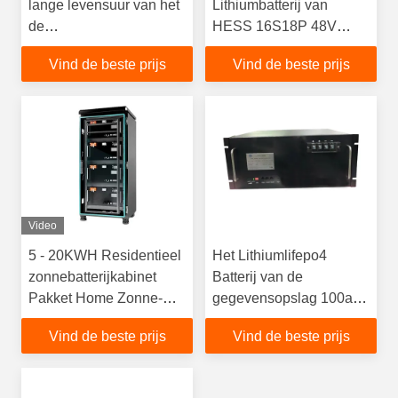
lange levensuur van het
Lithiumbatterij van
de
HESS 16S18P 48V
Telecommunicatielithium
100Ah met 5KW-
Vind de beste prijs
Vind de beste prijs
van Vertoningscycli
Omschakelaar
200ah
Video
5 - 20KWH Residentieel
Het Lithiumlifepo4
zonnebatterijkabinet
Batterij van de
Pakket Home Zonne-
gegevensopslag 100ah
energieopslagsysteem
met RS232
Vind de beste prijs
Vind de beste prijs